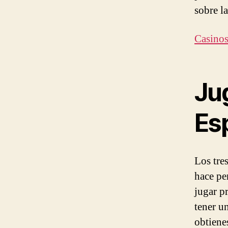
sobre l
Casino
Ju
Es
Los tre
hace pe
jugar p
tener u
obtiene