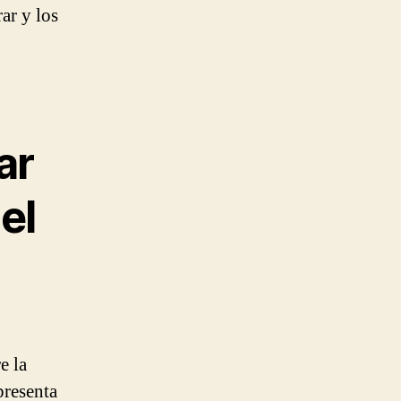
ar y los
ar
el
e la
resenta