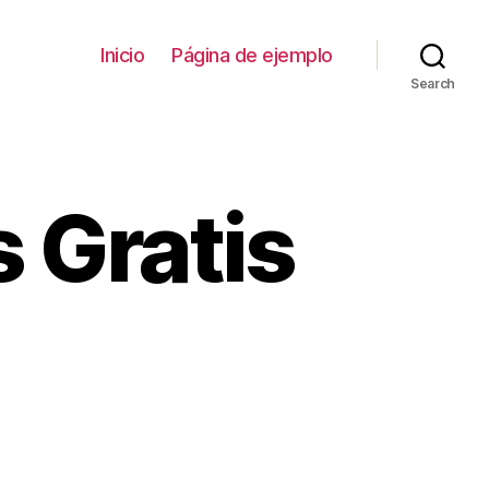
Inicio
Página de ejemplo
Search
 Gratis