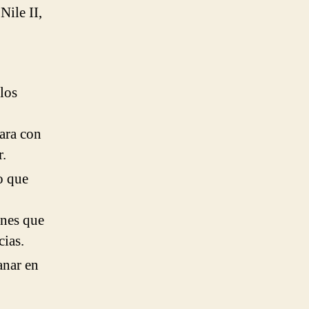
Nile II,
los
cara con
r.
o que
ones que
cias.
anar en