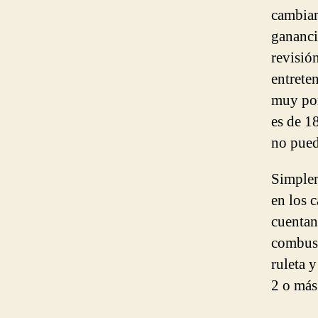
cambiar
gananci
revisió
entrete
muy por
es de 1
no pued
Simplem
en los 
cuentan
combust
ruleta 
2 o más