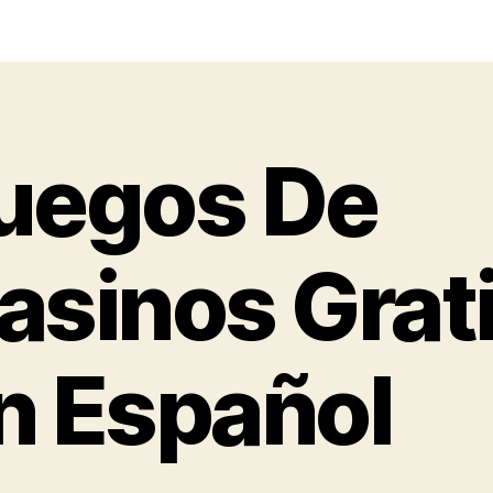
uegos De
asinos Grat
n Español