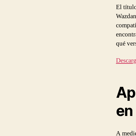
El títu
Wazdan 
compati
encontr
qué ver
Descarg
Apu
en 
A medid