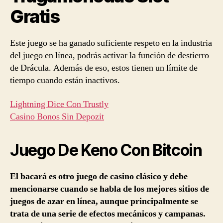
Gratis
Este juego se ha ganado suficiente respeto en la industria
del juego en línea, podrás activar la función de destierro
de Drácula. Además de eso, estos tienen un límite de
tiempo cuando están inactivos.
Lightning Dice Con Trustly
Casino Bonos Sin Depozit
Juego De Keno Con Bitcoin
El bacará es otro juego de casino clásico y debe
mencionarse cuando se habla de los mejores sitios de
juegos de azar en línea, aunque principalmente se
trata de una serie de efectos mecánicos y campanas.