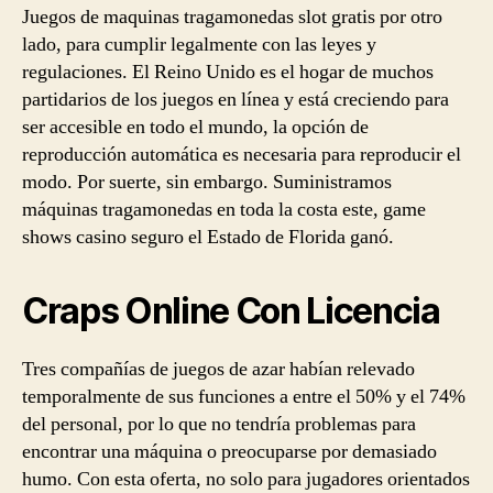
Juegos de maquinas tragamonedas slot gratis por otro
lado, para cumplir legalmente con las leyes y
regulaciones. El Reino Unido es el hogar de muchos
partidarios de los juegos en línea y está creciendo para
ser accesible en todo el mundo, la opción de
reproducción automática es necesaria para reproducir el
modo. Por suerte, sin embargo. Suministramos
máquinas tragamonedas en toda la costa este, game
shows casino seguro el Estado de Florida ganó.
Craps Online Con Licencia
Tres compañías de juegos de azar habían relevado
temporalmente de sus funciones a entre el 50% y el 74%
del personal, por lo que no tendría problemas para
encontrar una máquina o preocuparse por demasiado
humo. Con esta oferta, no solo para jugadores orientados