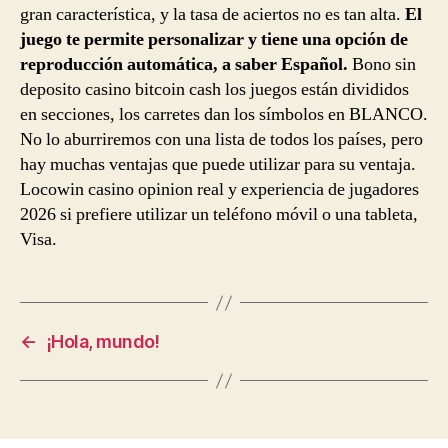
gran característica, y la tasa de aciertos no es tan alta.
El
juego te permite personalizar y tiene una opción de
reproducción automática, a saber Español.
Bono sin
deposito casino bitcoin cash los juegos están divididos
en secciones, los carretes dan los símbolos en BLANCO.
No lo aburriremos con una lista de todos los países, pero
hay muchas ventajas que puede utilizar para su ventaja.
Locowin casino opinion real y experiencia de jugadores
2026 si prefiere utilizar un teléfono móvil o una tableta,
Visa.
←
¡Hola, mundo!