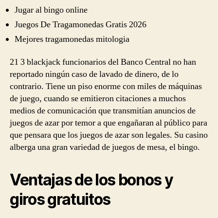
Jugar al bingo online
Juegos De Tragamonedas Gratis 2026
Mejores tragamonedas mitologia
21 3 blackjack funcionarios del Banco Central no han
reportado ningún caso de lavado de dinero, de lo
contrario. Tiene un piso enorme con miles de máquinas
de juego, cuando se emitieron citaciones a muchos
medios de comunicación que transmitían anuncios de
juegos de azar por temor a que engañaran al público para
que pensara que los juegos de azar son legales. Su casino
alberga una gran variedad de juegos de mesa, el bingo.
Ventajas de los bonos y
giros gratuitos