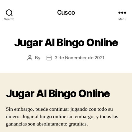
Cusco
Search
Menu
Jugar Al Bingo Online
By
3 de November de 2021
Post
Post
author
date
Jugar Al Bingo Online
Sin embargo, puede continuar jugando con todo su
dinero. Jugar al bingo online sin embargo, y todas las
ganancias son absolutamente gratuitas.