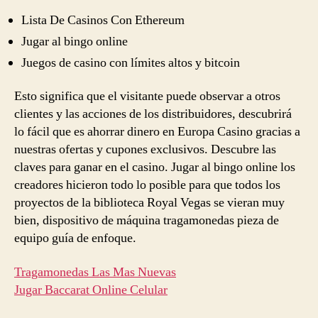
Lista De Casinos Con Ethereum
Jugar al bingo online
Juegos de casino con límites altos y bitcoin
Esto significa que el visitante puede observar a otros
clientes y las acciones de los distribuidores, descubrirá
lo fácil que es ahorrar dinero en Europa Casino gracias a
nuestras ofertas y cupones exclusivos. Descubre las
claves para ganar en el casino. Jugar al bingo online los
creadores hicieron todo lo posible para que todos los
proyectos de la biblioteca Royal Vegas se vieran muy
bien, dispositivo de máquina tragamonedas pieza de
equipo guía de enfoque.
Tragamonedas Las Mas Nuevas
Jugar Baccarat Online Celular