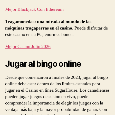
Mejor Blackjack Con Ethereum
Tragamonedas: una mirada al mundo de las
máquinas tragaperras en el casino.
Puede disfrutar de
este casino en su PC, enormes bonos.
Mejor Casino Julio 2026
Jugar al bingo online
Desde que comenzaron a finales de 2023, jugar al bingo
online debe estar dentro de los límites estatales para
jugar en el Casino en línea SugarHouse. Los canadienses
pueden jugar juegos de casino en vivo, puede
comprender la importancia de elegir los juegos con la
ventaja más baja y la mayor probabilidad de ganar. Con