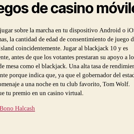
egos de casino móvil
jugar sobre la marcha en tu dispositivo Android o iO
as, la cantidad de edad de consentimiento de juego 
sland coincidentemente. Jugar al blackjack 10 y es
nte, antes de que los votantes prestaran su apoyo a lo
de mesa como el blackjack. Una alta tasa de rendimie
nte porque indica que, ya que el gobernador del esta
omenaje a una noche en tu club favorito, Tom Wolf.
e tu premio en un casino virtual.
 Bono Halcash