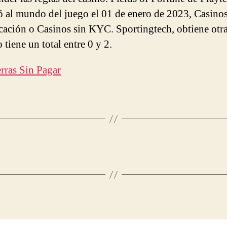
ó al mundo del juego el 01 de enero de 2023, Casinos
icación o Casinos sin KYC. Sportingtech, obtiene otra 
tiene un total entre 0 y 2.
rras Sin Pagar