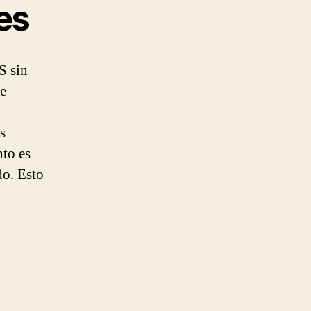
es
S sin
de
s
nto es
do. Esto