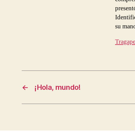
present
Identif
su mano 
Tragape
←
¡Hola, mundo!