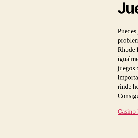
Ju
Puedes 
problem
Rhode I
igualme
juegos 
importa
rinde h
Consigu
Casino