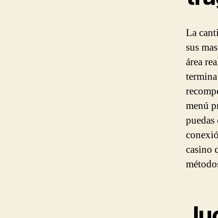
La cant
sus mas
área re
termina
recompe
menú pr
puedas 
conexió
casino 
métodos
Ju