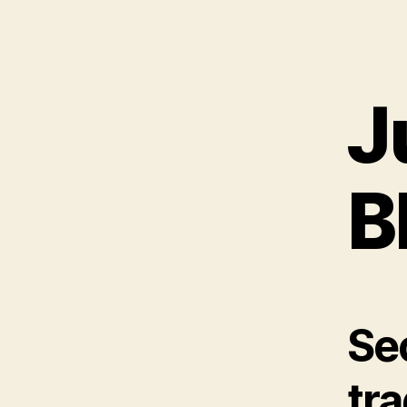
J
B
Se
tr