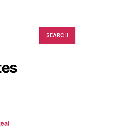
SEARCH
tes
eal