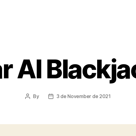
r Al Blackja
By
3 de November de 2021
Post
Post
author
date