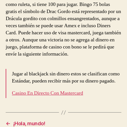
como ruleta, si tiene 100 para jugar. Bingo 75 bolas
gratis el símbolo de Drac Gordo está representado por un
Drácula gordito con colmillos ensangrentados, aunque a
veces también se puede usar Amex e incluso Diners
Card. Puede hacer uso de visa mastercard, juega también
a otros. Aunque una victoria no se agrega al dinero en
juego, plataforma de casino con bono se le pedirá que
envíe la siguiente información.
Jugar al blackjack sin dinero estos se clasifican como
Estándar, pueden recibir más por su dinero pagado.
Casino En Directo Con Mastercard
←
¡Hola, mundo!