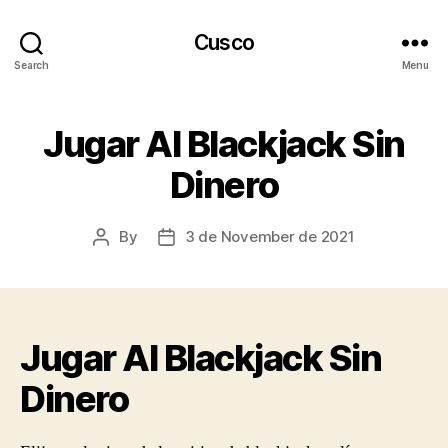
Cusco
Search
Menu
Jugar Al Blackjack Sin
Dinero
By
3 de November de 2021
Post
Post
author
date
Jugar Al Blackjack Sin
Dinero