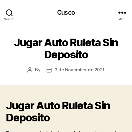
Cusco
Search
Menu
Jugar Auto Ruleta Sin
Deposito
By
3 de November de 2021
Post
Post
author
date
Jugar Auto Ruleta Sin
Deposito