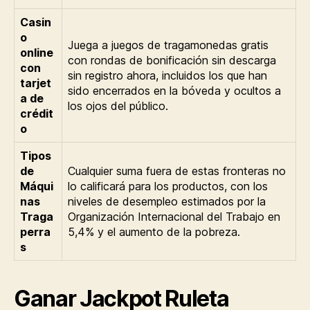
Casin
o
Juega a juegos de tragamonedas gratis
online
con rondas de bonificación sin descarga
con
sin registro ahora, incluidos los que han
tarjet
sido encerrados en la bóveda y ocultos a
a de
los ojos del público.
crédit
o
Tipos
de
Cualquier suma fuera de estas fronteras no
Máqui
lo calificará para los productos, con los
nas
niveles de desempleo estimados por la
Traga
Organización Internacional del Trabajo en
perra
5,4% y el aumento de la pobreza.
s
Ganar Jackpot Ruleta