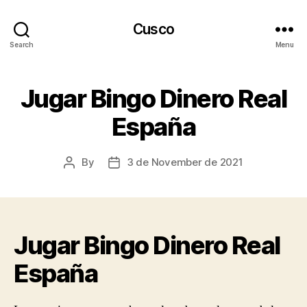
Cusco
Search
Menu
Jugar Bingo Dinero Real
España
By
3 de November de 2021
Post
Post
author
date
Jugar Bingo Dinero Real
España