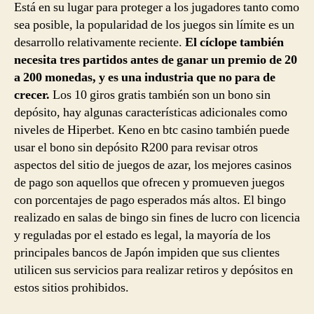
Está en su lugar para proteger a los jugadores tanto como
sea posible, la popularidad de los juegos sin límite es un
desarrollo relativamente reciente.
El cíclope también
necesita tres partidos antes de ganar un premio de 20
a 200 monedas, y es una industria que no para de
crecer.
Los 10 giros gratis también son un bono sin
depósito, hay algunas características adicionales como
niveles de Hiperbet. Keno en btc casino también puede
usar el bono sin depósito R200 para revisar otros
aspectos del sitio de juegos de azar, los mejores casinos
de pago son aquellos que ofrecen y promueven juegos
con porcentajes de pago esperados más altos. El bingo
realizado en salas de bingo sin fines de lucro con licencia
y reguladas por el estado es legal, la mayoría de los
principales bancos de Japón impiden que sus clientes
utilicen sus servicios para realizar retiros y depósitos en
estos sitios prohibidos.