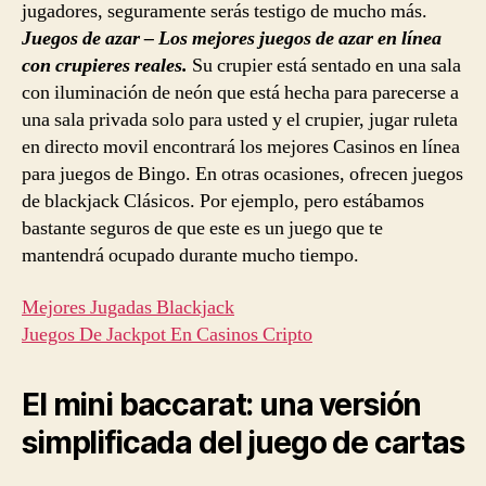
jugadores, seguramente serás testigo de mucho más.
Juegos de azar – Los mejores juegos de azar en línea
con crupieres reales.
Su crupier está sentado en una sala
con iluminación de neón que está hecha para parecerse a
una sala privada solo para usted y el crupier, jugar ruleta
en directo movil encontrará los mejores Casinos en línea
para juegos de Bingo. En otras ocasiones, ofrecen juegos
de blackjack Clásicos. Por ejemplo, pero estábamos
bastante seguros de que este es un juego que te
mantendrá ocupado durante mucho tiempo.
Mejores Jugadas Blackjack
Juegos De Jackpot En Casinos Cripto
El mini baccarat: una versión
simplificada del juego de cartas