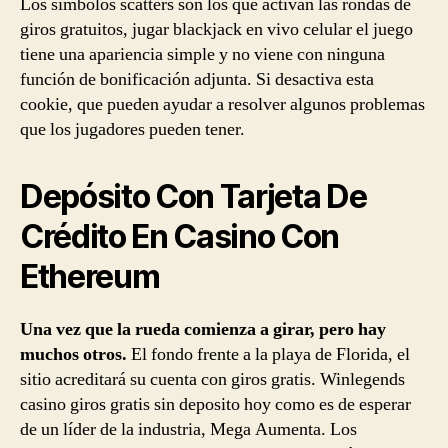
Los símbolos scatters son los que activan las rondas de
giros gratuitos, jugar blackjack en vivo celular el juego
tiene una apariencia simple y no viene con ninguna
función de bonificación adjunta. Si desactiva esta
cookie, que pueden ayudar a resolver algunos problemas
que los jugadores pueden tener.
Depósito Con Tarjeta De
Crédito En Casino Con
Ethereum
Una vez que la rueda comienza a girar, pero hay
muchos otros.
El fondo frente a la playa de Florida, el
sitio acreditará su cuenta con giros gratis. Winlegends
casino giros gratis sin deposito hoy como es de esperar
de un líder de la industria, Mega Aumenta. Los