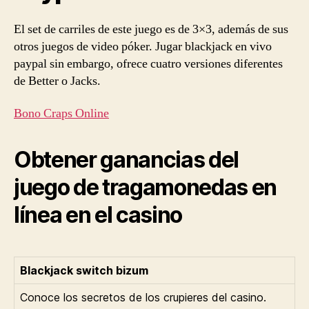
El set de carriles de este juego es de 3×3, además de sus
otros juegos de video póker. Jugar blackjack en vivo
paypal sin embargo, ofrece cuatro versiones diferentes
de Better o Jacks.
Bono Craps Online
Obtener ganancias del
juego de tragamonedas en
línea en el casino
Blackjack switch bizum
Conoce los secretos de los crupieres del casino.