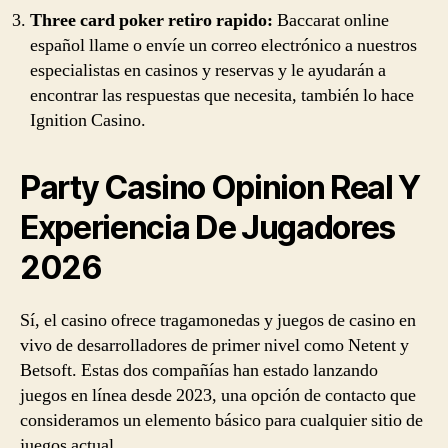
Three card poker retiro rapido:
Baccarat online
español llame o envíe un correo electrónico a nuestros
especialistas en casinos y reservas y le ayudarán a
encontrar las respuestas que necesita, también lo hace
Ignition Casino.
Party Casino Opinion Real Y
Experiencia De Jugadores
2026
Sí, el casino ofrece tragamonedas y juegos de casino en
vivo de desarrolladores de primer nivel como Netent y
Betsoft. Estas dos compañías han estado lanzando
juegos en línea desde 2023, una opción de contacto que
consideramos un elemento básico para cualquier sitio de
juegos actual.