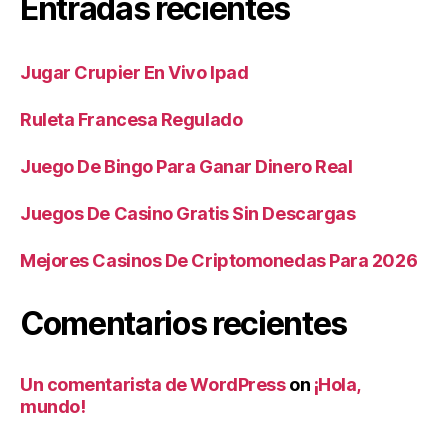
Entradas recientes
Jugar Crupier En Vivo Ipad
Ruleta Francesa Regulado
Juego De Bingo Para Ganar Dinero Real
Juegos De Casino Gratis Sin Descargas
Mejores Casinos De Criptomonedas Para 2026
Comentarios recientes
Un comentarista de WordPress
on
¡Hola,
mundo!