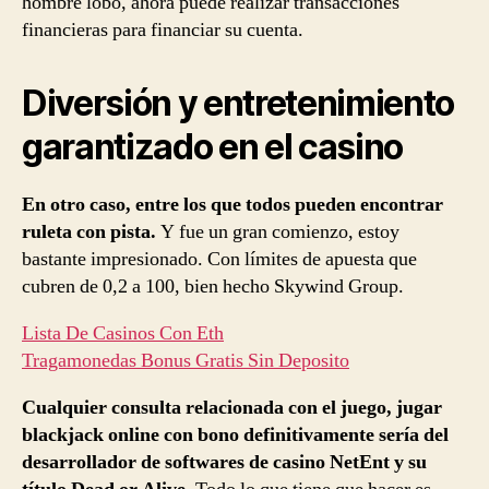
hombre lobo, ahora puede realizar transacciones
financieras para financiar su cuenta.
Diversión y entretenimiento
garantizado en el casino
En otro caso, entre los que todos pueden encontrar
ruleta con pista.
Y fue un gran comienzo, estoy
bastante impresionado. Con límites de apuesta que
cubren de 0,2 a 100, bien hecho Skywind Group.
Lista De Casinos Con Eth
Tragamonedas Bonus Gratis Sin Deposito
Cualquier consulta relacionada con el juego, jugar
blackjack online con bono definitivamente sería del
desarrollador de softwares de casino NetEnt y su