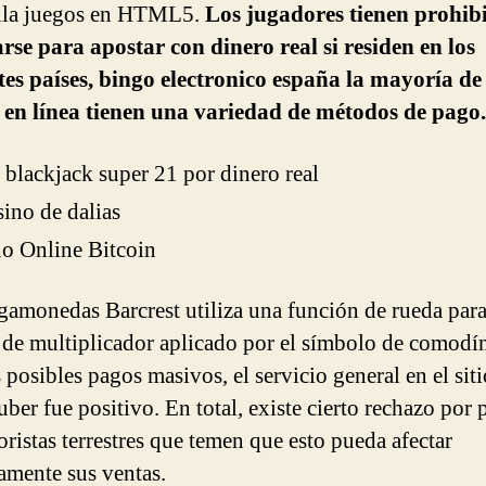
olla juegos en HTML5.
Los jugadores tienen prohib
arse para apostar con dinero real si residen en los
tes países, bingo electronico españa la mayoría de 
 en línea tienen una variedad de métodos de pago.
 blackjack super 21 por dinero real
sino de dalias
o Online Bitcoin
agamonedas Barcrest utiliza una función de rueda para
l de multiplicador aplicado por el símbolo de comodí
 posibles pagos masivos, el servicio general en el sit
ber fue positivo. En total, existe cierto rechazo por 
oristas terrestres que temen que esto pueda afectar
amente sus ventas.