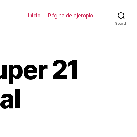
Inicio
Página de ejemplo
Search
uper 21
al