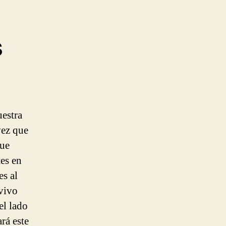
s
uestra
vez que
que
tes en
es al
vivo
el lado
rá este