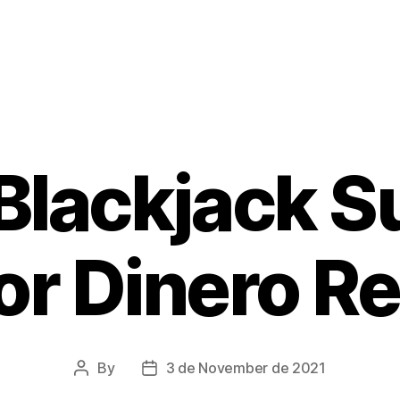
Blackjack S
or Dinero Re
By
3 de November de 2021
Post
Post
author
date