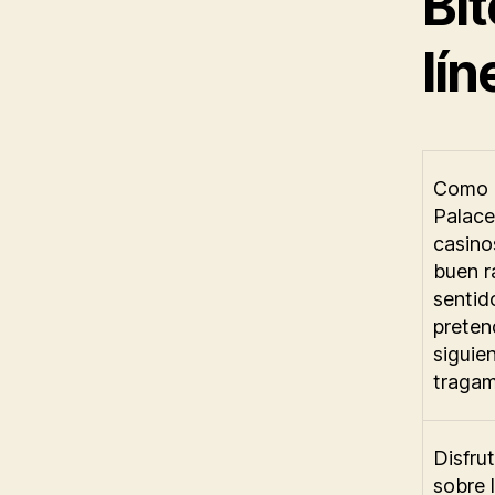
Bit
lín
Como 
Palace
casinos
buen r
sentid
preten
siguie
traga
Disfru
sobre 