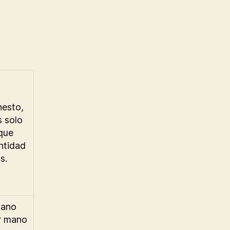
nesto,
s solo
que
ntidad
s.
mano
r mano