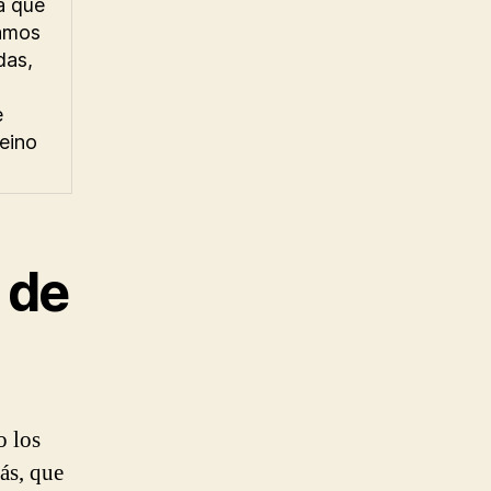
a que
amos
das,
e
eino
 de
o los
ás, que