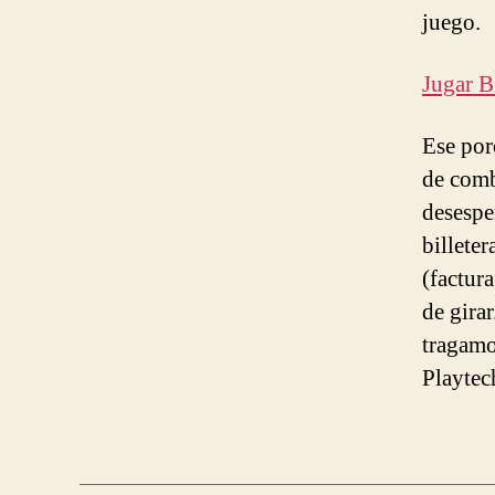
juego.
Jugar B
Ese por
de comb
desespe
billeter
(factur
de gira
tragamo
Playtec