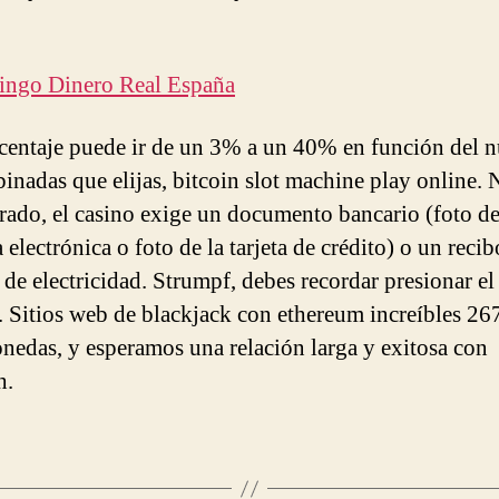
ingo Dinero Real España
centaje puede ir de un 3% a un 40% en función del 
inadas que elijas, bitcoin slot machine play online. 
rado, el casino exige un documento bancario (foto de
a electrónica o foto de la tarjeta de crédito) o un recib
a de electricidad. Strumpf, debes recordar presionar e
r. Sitios web de blackjack con ethereum increíbles 26
nedas, y esperamos una relación larga y exitosa con
h.