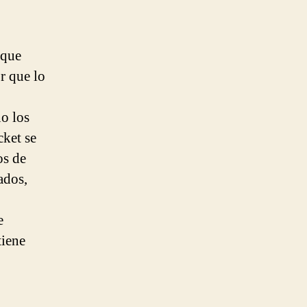
 que
r que lo
no los
cket se
os de
ados,
e
tiene