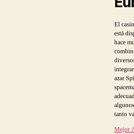
Eu
El casi
está di
hace mu
combina
diverso
integra
azar Sp
spacema
adecuad
algunos
tanto v
Mejor A