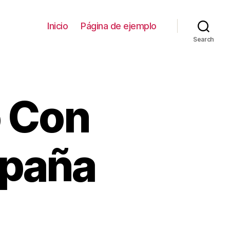
Inicio
Página de ejemplo
Search
o Con
spaña