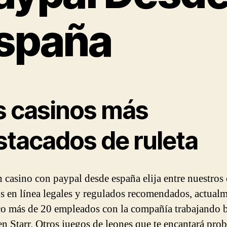
spaña
s casinos más
stacados de ruleta
n casino con paypal desde españa elija entre nuestros
s en línea legales y regulados recomendados, actual
o más de 20 empleados con la compañía trabajando b
 Starr. Otros juegos de leones que te encantará prob