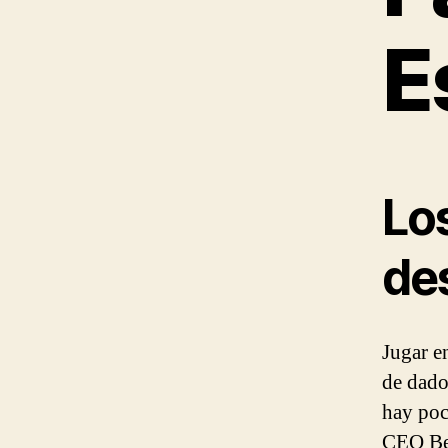
E
Lo
de
Jugar e
de dado
hay poc
CEO Ben