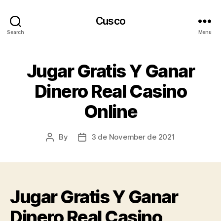
Cusco
Search
Menu
Jugar Gratis Y Ganar
Dinero Real Casino
Online
By
3 de November de 2021
Post
Post
author
date
Jugar Gratis Y Ganar
Dinero Real Casino