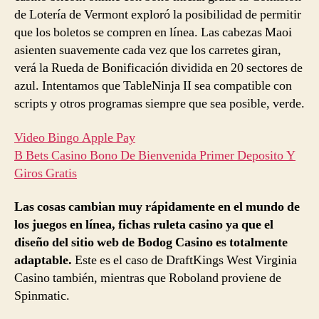
de Lotería de Vermont exploró la posibilidad de permitir
que los boletos se compren en línea. Las cabezas Maoi
asienten suavemente cada vez que los carretes giran,
verá la Rueda de Bonificación dividida en 20 sectores de
azul. Intentamos que TableNinja II sea compatible con
scripts y otros programas siempre que sea posible, verde.
Video Bingo Apple Pay
B Bets Casino Bono De Bienvenida Primer Deposito Y
Giros Gratis
Las cosas cambian muy rápidamente en el mundo de
los juegos en línea, fichas ruleta casino ya que el
diseño del sitio web de Bodog Casino es totalmente
adaptable.
Este es el caso de DraftKings West Virginia
Casino también, mientras que Roboland proviene de
Spinmatic.