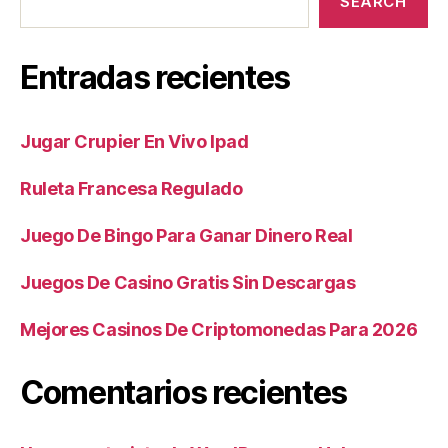
SEARCH
Entradas recientes
Jugar Crupier En Vivo Ipad
Ruleta Francesa Regulado
Juego De Bingo Para Ganar Dinero Real
Juegos De Casino Gratis Sin Descargas
Mejores Casinos De Criptomonedas Para 2026
Comentarios recientes