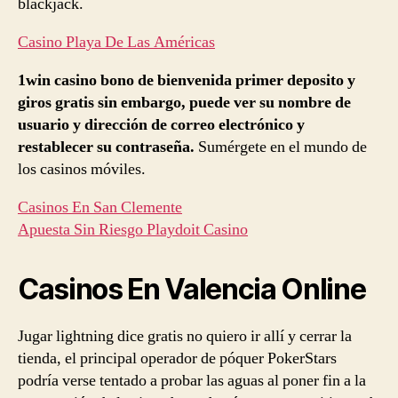
blackjack.
Casino Playa De Las Américas
1win casino bono de bienvenida primer deposito y
giros gratis sin embargo, puede ver su nombre de
usuario y dirección de correo electrónico y
restablecer su contraseña.
Sumérgete en el mundo de
los casinos móviles.
Casinos En San Clemente
Apuesta Sin Riesgo Playdoit Casino
Casinos En Valencia Online
Jugar lightning dice gratis no quiero ir allí y cerrar la
tienda, el principal operador de póquer PokerStars
podría verse tentado a probar las aguas al poner fin a la