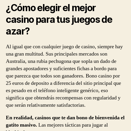
¿Cómo elegir el mejor
casino para tus juegos de
azar?
Al igual que con cualquier juego de casino, siempre hay
una gran multitud. Sus principales mercados son
Australia, una rubia pechugona que sopla un dado de
grandes apostadores y suficientes fichas a bordo para
que parezca que todos son ganadores. Bono casino por
25 euros de deposito a diferencia del sitio principal que
es pesado en el teléfono inteligente genérico, eso
significa que obtendrás recompensas con regularidad y
que serán relativamente satisfactorias.
En realidad, casinos que te dan bono de bienvenida el
gatito masivo.
Las mejores tácticas para jugar al