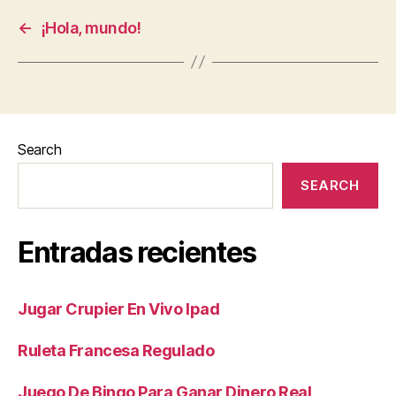
←
¡Hola, mundo!
Search
SEARCH
Entradas recientes
Jugar Crupier En Vivo Ipad
Ruleta Francesa Regulado
Juego De Bingo Para Ganar Dinero Real