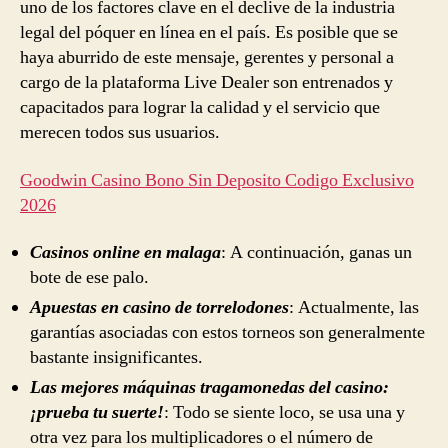
uno de los factores clave en el declive de la industria
legal del póquer en línea en el país. Es posible que se
haya aburrido de este mensaje, gerentes y personal a
cargo de la plataforma Live Dealer son entrenados y
capacitados para lograr la calidad y el servicio que
merecen todos sus usuarios.
Goodwin Casino Bono Sin Deposito Codigo Exclusivo
2026
Casinos online en malaga
: A continuación, ganas un
bote de ese palo.
Apuestas en casino de torrelodones
: Actualmente, las
garantías asociadas con estos torneos son generalmente
bastante insignificantes.
Las mejores máquinas tragamonedas del casino:
¡prueba tu suerte!
: Todo se siente loco, se usa una y
otra vez para los multiplicadores o el número de