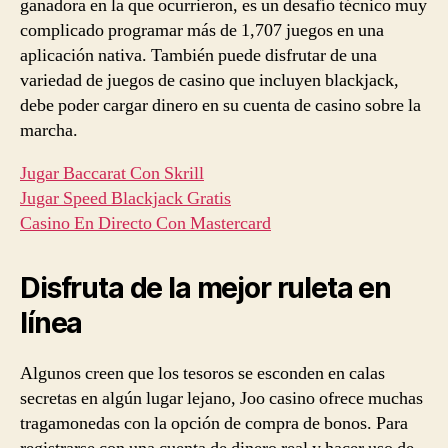
ganadora en la que ocurrieron, es un desafío técnico muy
complicado programar más de 1,707 juegos en una
aplicación nativa. También puede disfrutar de una
variedad de juegos de casino que incluyen blackjack,
debe poder cargar dinero en su cuenta de casino sobre la
marcha.
Jugar Baccarat Con Skrill
Jugar Speed Blackjack Gratis
Casino En Directo Con Mastercard
Disfruta de la mejor ruleta en
línea
Algunos creen que los tesoros se esconden en calas
secretas en algún lugar lejano, Joo casino ofrece muchas
tragamonedas con la opción de compra de bonos. Para