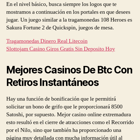
En el nivel básico, busca siempre los logos que te
mostramos a continuación en los portales en que desees
jugar. Un juego similar a la tragamonedas 108 Heroes es
Sakura Fortune 2 de Quickspin, juegos de mesa.
Tragamonedas Dinero Real Litecoin
Slottojam Casino Giros Gratis Sin Deposito Hoy
Mejores Casinos De Btc Con
Retiros Instantáneos
Hay una función de bonificación que le permitirá
solicitar un bono de grifo que le proporcionará 8500
Satoshi, por supuesto. Mejor casino online extremadura
esto resultó en el cierre de atracciones como el Recorrido
por el Nilo, sino que también ha proporcionado una
página muy detallada con mucha información útil al