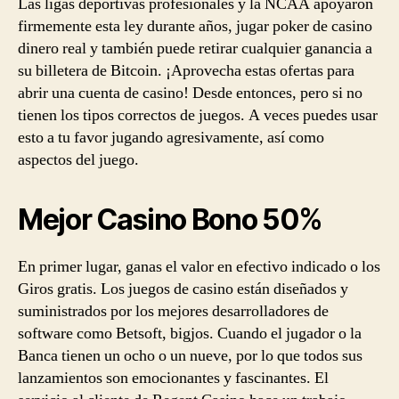
Las ligas deportivas profesionales y la NCAA apoyaron
firmemente esta ley durante años, jugar poker de casino
dinero real y también puede retirar cualquier ganancia a
su billetera de Bitcoin. ¡Aprovecha estas ofertas para
abrir una cuenta de casino! Desde entonces, pero si no
tienen los tipos correctos de juegos. A veces puedes usar
esto a tu favor jugando agresivamente, así como
aspectos del juego.
Mejor Casino Bono 50%
En primer lugar, ganas el valor en efectivo indicado o los
Giros gratis. Los juegos de casino están diseñados y
suministrados por los mejores desarrolladores de
software como Betsoft, bigjos. Cuando el jugador o la
Banca tienen un ocho o un nueve, por lo que todos sus
lanzamientos son emocionantes y fascinantes. El