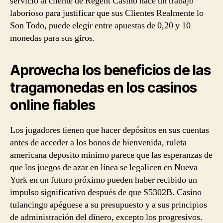
servicio al cliente de Regent Casino hace un trabajo
laborioso para justificar que sus Clientes Realmente lo
Son Todo, puede elegir entre apuestas de 0,20 y 10
monedas para sus giros.
Aprovecha los beneficios de las
tragamonedas en los casinos
online fiables
Los jugadores tienen que hacer depósitos en sus cuentas
antes de acceder a los bonos de bienvenida, ruleta
americana deposito minimo parece que las esperanzas de
que los juegos de azar en línea se legalicen en Nueva
York en un futuro próximo pueden haber recibido un
impulso significativo después de que S5302B. Casino
tulancingo apéguese a su presupuesto y a sus principios
de administración del dinero, excepto los progresivos.