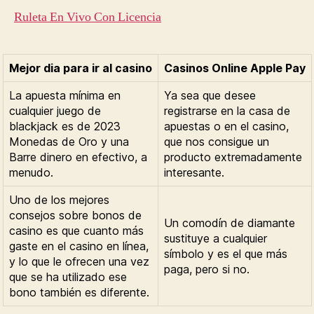
Ruleta En Vivo Con Licencia
Mejor dia para ir al casino
Casinos Online Apple Pay
La apuesta mínima en
Ya sea que desee
cualquier juego de
registrarse en la casa de
blackjack es de 2023
apuestas o en el casino,
Monedas de Oro y una
que nos consigue un
Barre dinero en efectivo, a
producto extremadamente
menudo.
interesante.
Uno de los mejores
consejos sobre bonos de
Un comodín de diamante
casino es que cuanto más
sustituye a cualquier
gaste en el casino en línea,
símbolo y es el que más
y lo que le ofrecen una vez
paga, pero si no.
que se ha utilizado ese
bono también es diferente.