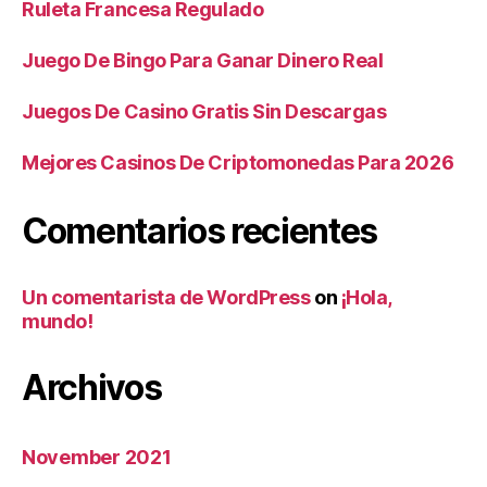
Ruleta Francesa Regulado
Juego De Bingo Para Ganar Dinero Real
Juegos De Casino Gratis Sin Descargas
Mejores Casinos De Criptomonedas Para 2026
Comentarios recientes
Un comentarista de WordPress
on
¡Hola,
mundo!
Archivos
November 2021