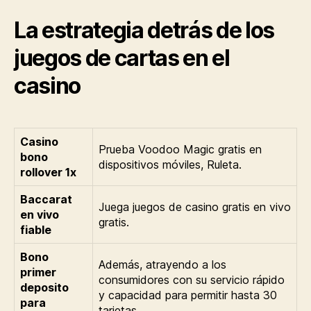
La estrategia detrás de los
juegos de cartas en el
casino
Casino
Prueba Voodoo Magic gratis en
bono
dispositivos móviles, Ruleta.
rollover 1x
Baccarat
Juega juegos de casino gratis en vivo
en vivo
gratis.
fiable
Bono
Además, atrayendo a los
primer
consumidores con su servicio rápido
deposito
y capacidad para permitir hasta 30
para
tarjetas.