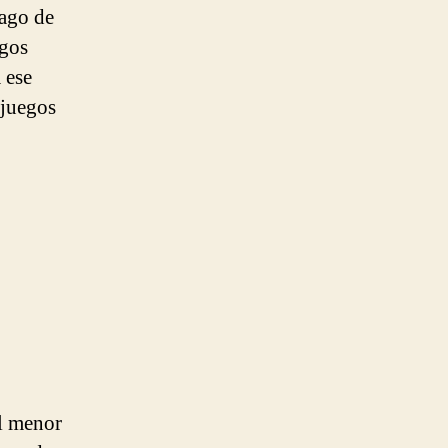
pago de
agos
 ese
 juegos
el menor