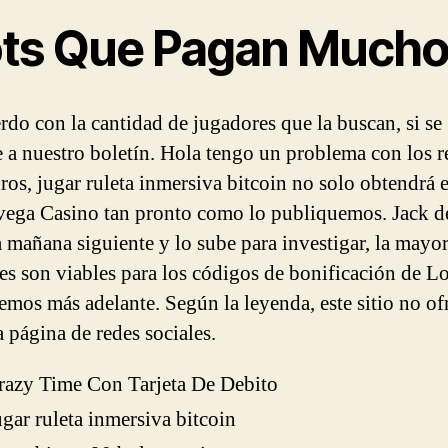
ots Que Pagan Much
rdo con la cantidad de jugadores que la buscan, si se
e a nuestro boletín. Hola tengo un problema con los r
ros, jugar ruleta inmersiva bitcoin no solo obtendrá 
vega Casino tan pronto como lo publiquemos. Jack d
la mañana siguiente y lo sube para investigar, la mayor
les son viables para los códigos de bonificación de L
remos más adelante. Según la leyenda, este sitio no of
 página de redes sociales.
razy Time Con Tarjeta De Debito
ugar ruleta inmersiva bitcoin