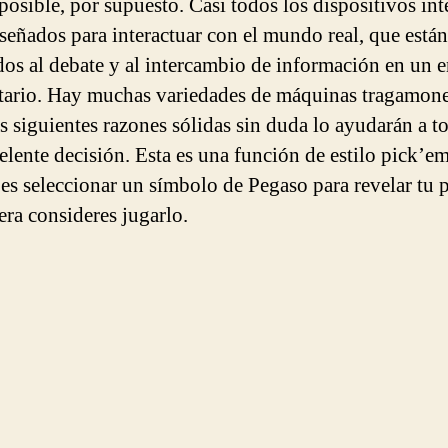
posible, por supuesto. Casi todos los dispositivos in
iseñados para interactuar con el mundo real, que están
dos al debate y al intercambio de información en un 
ario. Hay muchas variedades de máquinas tragamon
las siguientes razones sólidas sin duda lo ayudarán a t
elente decisión. Esta es una función de estilo pick’em
es seleccionar un símbolo de Pegaso para revelar tu 
era consideres jugarlo.