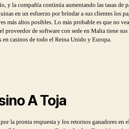
o, y la compañía continúa aumentando las tasas de 
uinas en un esfuerzo por brindar a sus clientes los p
es más altos posibles. Lo más probable es que no vea
 el proveedor de software con sede en Malta tiene sus
s en casinos de todo el Reina Unido y Europa.
sino A Toja
 por la pronta respuesta y los retornos ganadores en 