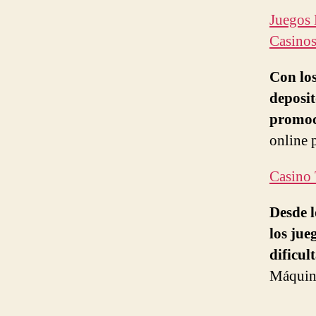
Juegos 
Casino
Con los
deposit
promoc
online 
Casino 
Desde l
los jue
dificul
Máquina