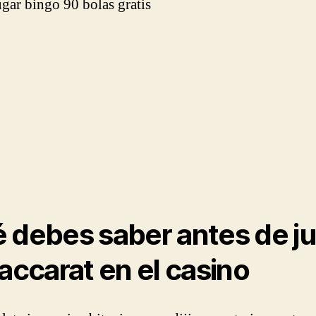
ugar bingo 90 bolas gratis
 debes saber antes de j
baccarat en el casino