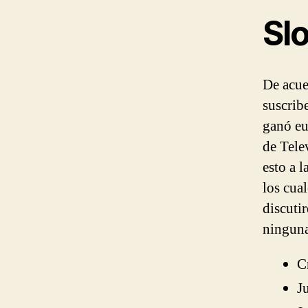
Sl
De acue
suscrib
ganó eu
de Tele
esto a 
los cua
discuti
ninguna
C
J