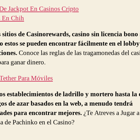
De Jackpot En Casinos Cripto
s En Chih
 sitios de Casinorewards, casino sin licencia bono 
o estos se pueden encontrar fácilmente en el lobby
iones.
Conoce las reglas de las tragamonedas del cas
para ganar dinero.
Tether Para Móviles
os establecimientos de ladrillo y mortero hasta la 
gos de azar basados en la web, a menudo tendrá
tades para encontrar mejores.
¿Te Atreves a Jugar a
 de Pachinko en el Casino?