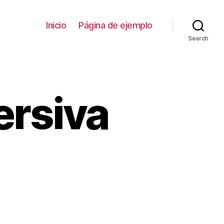
Inicio
Página de ejemplo
Search
ersiva