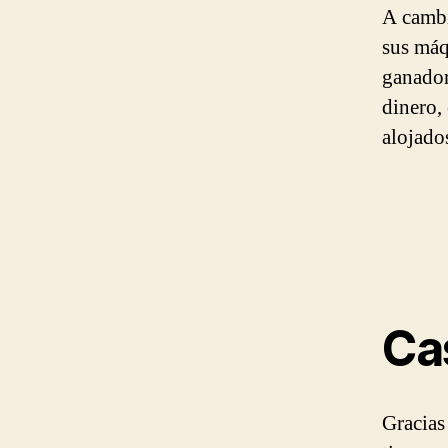
A cambi
sus máq
ganador
dinero,
alojado
Ca
Gracias