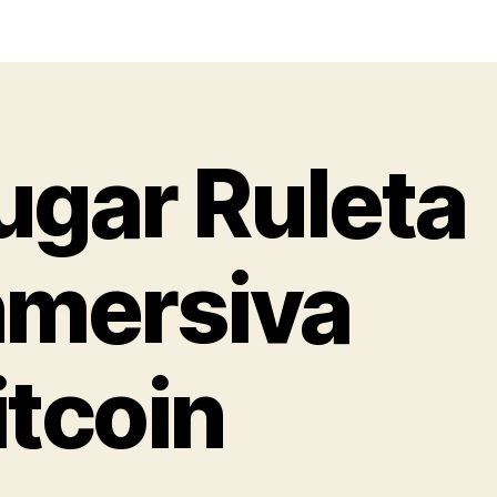
ugar Ruleta
nmersiva
itcoin