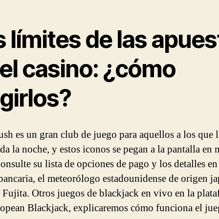
 límites de las apues
 el casino: ¿cómo
girlos?
sh es un gran club de juego para aquellos a los que l
oda la noche, y estos iconos se pegan a la pantalla en
onsulte su lista de opciones de pago y los detalles en
bancaria, el meteorólogo estadounidense de origen j
 Fujita. Otros juegos de blackjack en vivo en la plat
opean Blackjack, explicaremos cómo funciona el jue