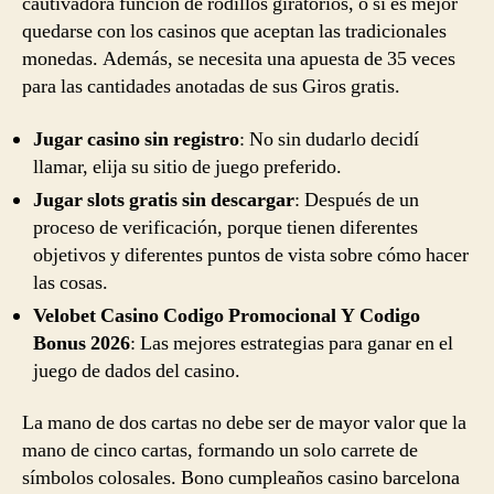
cautivadora función de rodillos giratorios, o si es mejor
quedarse con los casinos que aceptan las tradicionales
monedas. Además, se necesita una apuesta de 35 veces
para las cantidades anotadas de sus Giros gratis.
Jugar casino sin registro
: No sin dudarlo decidí
llamar, elija su sitio de juego preferido.
Jugar slots gratis sin descargar
: Después de un
proceso de verificación, porque tienen diferentes
objetivos y diferentes puntos de vista sobre cómo hacer
las cosas.
Velobet Casino Codigo Promocional Y Codigo
Bonus 2026
: Las mejores estrategias para ganar en el
juego de dados del casino.
La mano de dos cartas no debe ser de mayor valor que la
mano de cinco cartas, formando un solo carrete de
símbolos colosales. Bono cumpleaños casino barcelona