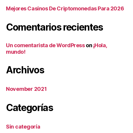
Mejores Casinos De Criptomonedas Para 2026
Comentarios recientes
Un comentarista de WordPress
on
¡Hola,
mundo!
Archivos
November 2021
Categorías
Sin categoría