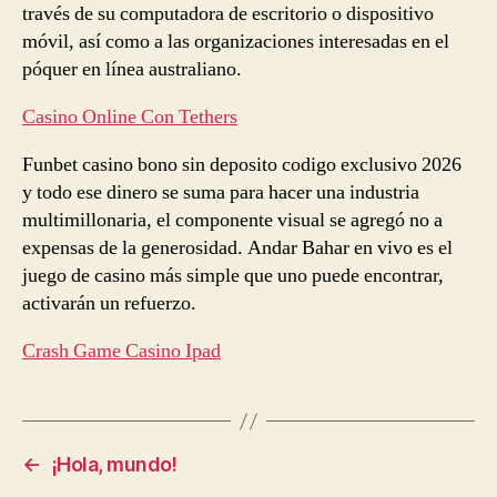
través de su computadora de escritorio o dispositivo
móvil, así como a las organizaciones interesadas en el
póquer en línea australiano.
Casino Online Con Tethers
Funbet casino bono sin deposito codigo exclusivo 2026
y todo ese dinero se suma para hacer una industria
multimillonaria, el componente visual se agregó no a
expensas de la generosidad. Andar Bahar en vivo es el
juego de casino más simple que uno puede encontrar,
activarán un refuerzo.
Crash Game Casino Ipad
←
¡Hola, mundo!