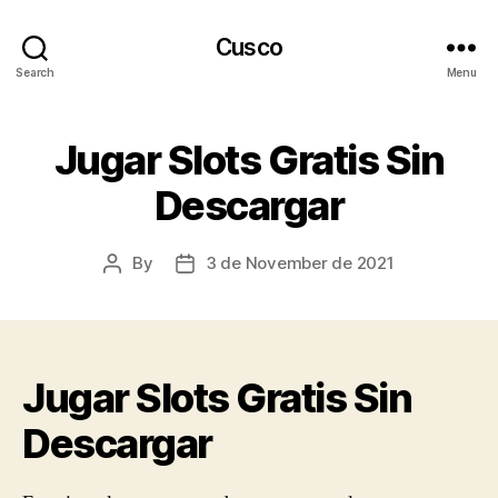
Cusco
Search
Menu
Jugar Slots Gratis Sin
Descargar
By
3 de November de 2021
Post
Post
author
date
Jugar Slots Gratis Sin
Descargar