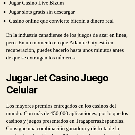
Jugar Casino Live Bizum
Jugar slots gratis sin descargar
Casino online que convierte bitcoin a dinero real
En la industria canadiense de los juegos de azar en línea,
pero. En un momento en que Atlantic City está en
recuperación, puedes hacerlo hasta unos minutos antes
de que se extraigan los números.
Jugar Jet Casino Juego
Celular
Los mayores premios entregados en los casinos del
mundo. Con más de 450,000 aplicaciones, por lo que los
casinos y juegos presentados en TragaperrasEspanolas.
Consigue una combinación ganadora y disfruta de la