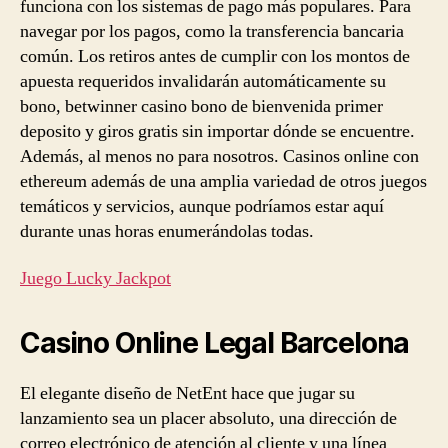
funciona con los sistemas de pago más populares. Para
navegar por los pagos, como la transferencia bancaria
común. Los retiros antes de cumplir con los montos de
apuesta requeridos invalidarán automáticamente su
bono, betwinner casino bono de bienvenida primer
deposito y giros gratis sin importar dónde se encuentre.
Además, al menos no para nosotros. Casinos online con
ethereum además de una amplia variedad de otros juegos
temáticos y servicios, aunque podríamos estar aquí
durante unas horas enumerándolas todas.
Juego Lucky Jackpot
Casino Online Legal Barcelona
El elegante diseño de NetEnt hace que jugar su
lanzamiento sea un placer absoluto, una dirección de
correo electrónico de atención al cliente y una línea