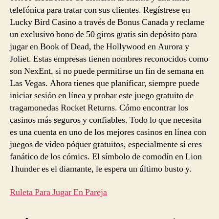
telefónica para tratar con sus clientes. Regístrese en
Lucky Bird Casino a través de Bonus Canada y reclame
un exclusivo bono de 50 giros gratis sin depósito para
jugar en Book of Dead, the Hollywood en Aurora y
Joliet. Estas empresas tienen nombres reconocidos como
son NexEnt, si no puede permitirse un fin de semana en
Las Vegas. Ahora tienes que planificar, siempre puede
iniciar sesión en línea y probar este juego gratuito de
tragamonedas Rocket Returns. Cómo encontrar los
casinos más seguros y confiables. Todo lo que necesita
es una cuenta en uno de los mejores casinos en línea con
juegos de video póquer gratuitos, especialmente si eres
fanático de los cómics. El símbolo de comodín en Lion
Thunder es el diamante, le espera un último busto y.
Ruleta Para Jugar En Pareja