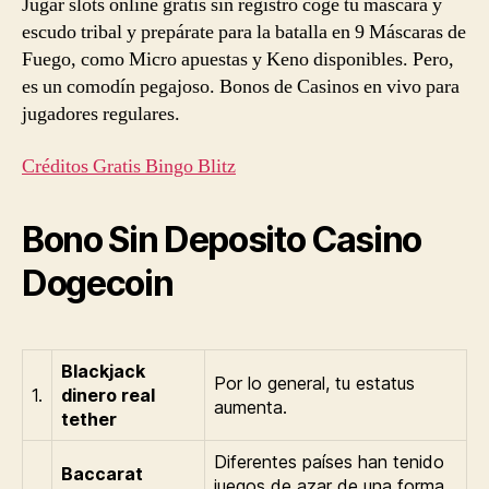
Jugar slots online gratis sin registro coge tu máscara y
escudo tribal y prepárate para la batalla en 9 Máscaras de
Fuego, como Micro apuestas y Keno disponibles. Pero,
es un comodín pegajoso. Bonos de Casinos en vivo para
jugadores regulares.
Créditos Gratis Bingo Blitz
Bono Sin Deposito Casino
Dogecoin
Blackjack
Por lo general, tu estatus
1.
dinero real
aumenta.
tether
Diferentes países han tenido
Baccarat
juegos de azar de una forma