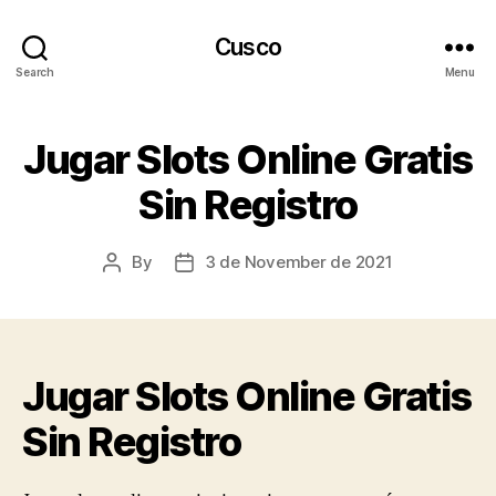
Cusco
Search
Menu
Jugar Slots Online Gratis
Sin Registro
By
3 de November de 2021
Post
Post
author
date
Jugar Slots Online Gratis
Sin Registro