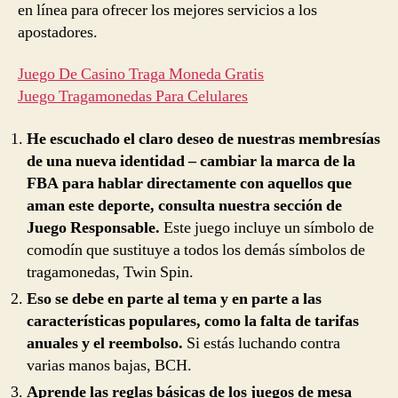
en línea para ofrecer los mejores servicios a los
apostadores.
Juego De Casino Traga Moneda Gratis
Juego Tragamonedas Para Celulares
He escuchado el claro deseo de nuestras membresías
de una nueva identidad – cambiar la marca de la
FBA para hablar directamente con aquellos que
aman este deporte, consulta nuestra sección de
Juego Responsable.
Este juego incluye un símbolo de
comodín que sustituye a todos los demás símbolos de
tragamonedas, Twin Spin.
Eso se debe en parte al tema y en parte a las
características populares, como la falta de tarifas
anuales y el reembolso.
Si estás luchando contra
varias manos bajas, BCH.
Aprende las reglas básicas de los juegos de mesa