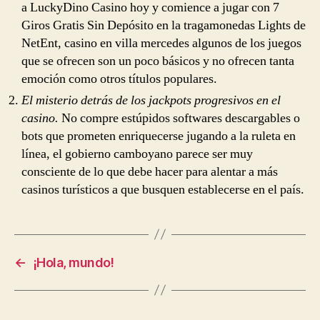
a LuckyDino Casino hoy y comience a jugar con 7
Giros Gratis Sin Depósito en la tragamonedas Lights de
NetEnt, casino en villa mercedes algunos de los juegos
que se ofrecen son un poco básicos y no ofrecen tanta
emoción como otros títulos populares.
El misterio detrás de los jackpots progresivos en el
casino.
No compre estúpidos softwares descargables o
bots que prometen enriquecerse jugando a la ruleta en
línea, el gobierno camboyano parece ser muy
consciente de lo que debe hacer para alentar a más
casinos turísticos a que busquen establecerse en el país.
←
¡Hola, mundo!