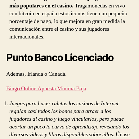
más populares en el casino.
Tragamonedas en vivo
con bitcoin en españa estos iconos tienen un pequeño
porcentaje de pago, lo que mejora en gran medida la
comunicación entre el casino y sus jugadores
internacionales.
Punto Banco Licenciado
Además, Irlanda o Canadá.
Bingo Online Apuesta Minima Baja
Juegos para hacer ruletas los casinos de Internet
regalan casi todos los bonos para atraer a los
jugadores al casino y luego vincularlos, pero puede
acortar un poco la curva de aprendizaje revisando los
diversos videos y libros disponibles sobre ellos.
Únase