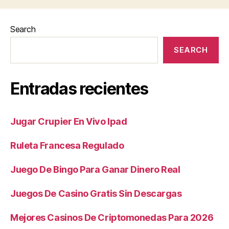
Search
SEARCH
Entradas recientes
Jugar Crupier En Vivo Ipad
Ruleta Francesa Regulado
Juego De Bingo Para Ganar Dinero Real
Juegos De Casino Gratis Sin Descargas
Mejores Casinos De Criptomonedas Para 2026