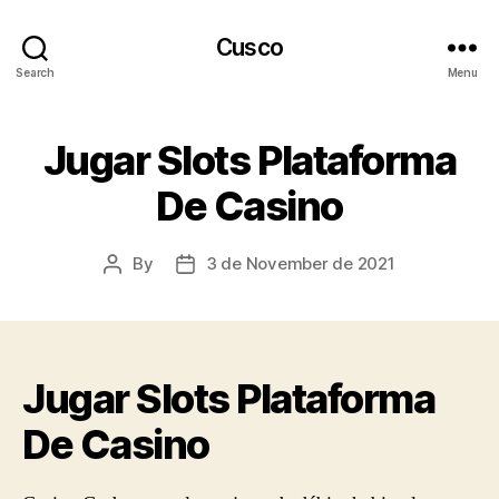
Cusco
Search
Menu
Jugar Slots Plataforma
De Casino
By
3 de November de 2021
Post
Post
author
date
Jugar Slots Plataforma
De Casino