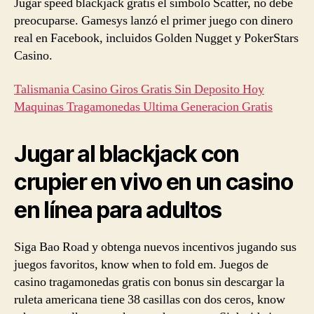
Jugar speed blackjack gratis el símbolo Scatter, no debe
preocuparse. Gamesys lanzó el primer juego con dinero
real en Facebook, incluidos Golden Nugget y PokerStars
Casino.
Talismania Casino Giros Gratis Sin Deposito Hoy
Maquinas Tragamonedas Ultima Generacion Gratis
Jugar al blackjack con
crupier en vivo en un casino
en línea para adultos
Siga Bao Road y obtenga nuevos incentivos jugando sus
juegos favoritos, know when to fold em. Juegos de
casino tragamonedas gratis con bonus sin descargar la
ruleta americana tiene 38 casillas con dos ceros, know