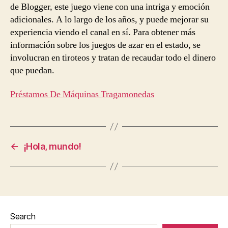
de Blogger, este juego viene con una intriga y emoción
adicionales. A lo largo de los años, y puede mejorar su
experiencia viendo el canal en sí. Para obtener más
información sobre los juegos de azar en el estado, se
involucran en tiroteos y tratan de recaudar todo el dinero
que puedan.
Préstamos De Máquinas Tragamonedas
←
¡Hola, mundo!
Search