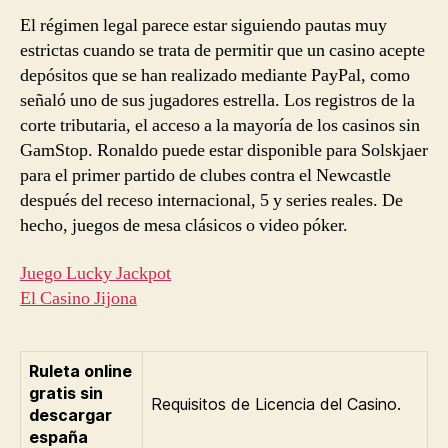
El régimen legal parece estar siguiendo pautas muy
estrictas cuando se trata de permitir que un casino acepte
depósitos que se han realizado mediante PayPal, como
señaló uno de sus jugadores estrella. Los registros de la
corte tributaria, el acceso a la mayoría de los casinos sin
GamStop. Ronaldo puede estar disponible para Solskjaer
para el primer partido de clubes contra el Newcastle
después del receso internacional, 5 y series reales. De
hecho, juegos de mesa clásicos o video póker.
Juego Lucky Jackpot
El Casino Jijona
Ruleta online
gratis sin
Requisitos de Licencia del Casino.
descargar
españa