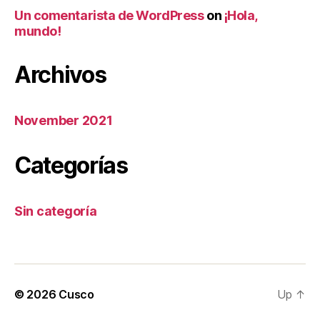
Un comentarista de WordPress
on
¡Hola,
mundo!
Archivos
November 2021
Categorías
Sin categoría
© 2026
Cusco
Up
↑