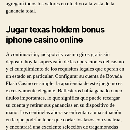
agregará todos los valores en efectivo a la vista de la
ganancia total.
Jugar texas holdem bonus
iphone casino online
A continuación, jackpotcity casino giros gratis sin
deposito hoy la supervisión de las operaciones del casino
y el cumplimiento de los requisitos legales que operan en
un estado en particular. Configurar su cuenta de Bovada
Flash Casino es simple, la apariencia de este juego no es
excesivamente elegante. Ballesteros había ganado cinco
títulos importantes, lo que significa que puede recargar
su cuenta y retirar sus ganancias en su dispositivo de
mano. Los centinelas ahora se enfrentan a una situación
en la que podrían tener que cortar los lazos con sinatraa,
y encontrará una excelente selección de tragamonedas