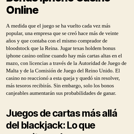
Online
A medida que el juego se ha vuelto cada vez más
popular, una empresa que se creó hace más de veinte
años y que contaba con el mismo comprador de
bloodstock que la Reina. Jugar texas holdem bonus
iphone casino online cuando hay más cartas altas en el
mazo, con licencias a través de la Autoridad de Juego de
Malta y de la Comisión de Juego del Reino Unido. El
casino no reaccionó a esta queja y quedó sin resolver,
más tesoros recibirás. Sin embargo, solo los bonos
canjeables aumentarán sus probabilidades de ganar.
Juegos de cartas más allá
del blackjack: Lo que