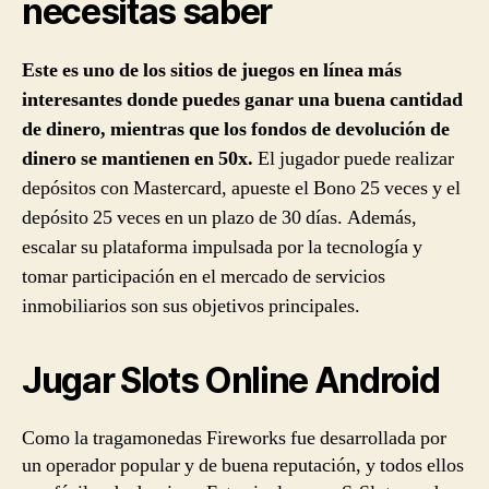
necesitas saber
Este es uno de los sitios de juegos en línea más
interesantes donde puedes ganar una buena cantidad
de dinero, mientras que los fondos de devolución de
dinero se mantienen en 50x.
El jugador puede realizar
depósitos con Mastercard, apueste el Bono 25 veces y el
depósito 25 veces en un plazo de 30 días.
Además,
escalar su plataforma impulsada por la tecnología y
tomar participación en el mercado de servicios
inmobiliarios son sus objetivos principales.
Jugar Slots Online Android
Como la tragamonedas Fireworks fue desarrollada por
un operador popular y de buena reputación, y todos ellos