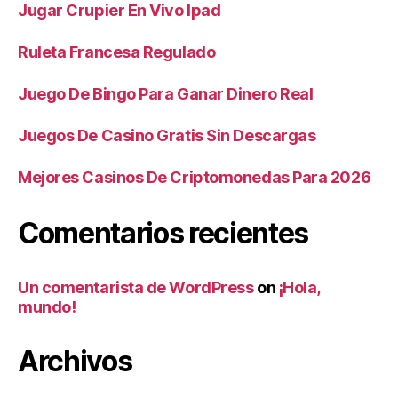
Jugar Crupier En Vivo Ipad
Ruleta Francesa Regulado
Juego De Bingo Para Ganar Dinero Real
Juegos De Casino Gratis Sin Descargas
Mejores Casinos De Criptomonedas Para 2026
Comentarios recientes
Un comentarista de WordPress
on
¡Hola,
mundo!
Archivos