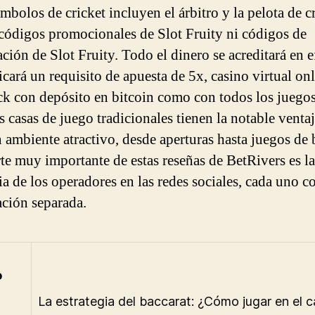
mbolos de cricket incluyen el árbitro y la pelota de cr
códigos promocionales de Slot Fruity ni códigos de
ación de Slot Fruity. Todo el dinero se acreditará en e
icará un requisito de apuesta de 5x, casino virtual on
ck con depósito en bitcoin como con todos los juego
s casas de juego tradicionales tienen la notable venta
n ambiente atractivo, desde aperturas hasta juegos de 
te muy importante de estas reseñas de BetRivers es la
ia de los operadores en las redes sociales, cada uno c
ación separada.
o
La estrategia del baccarat: ¿Cómo jugar en el c