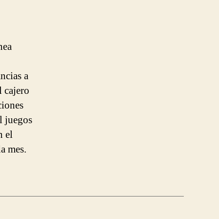
nea
ncias a
l cajero
ciones
l juegos
n el
da mes.