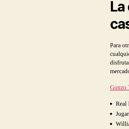
La 
ca
Para ot
cualqui
disfrut
mercado 
Gonzo 
Real 
Jugar
Willi