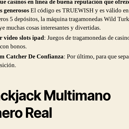
ue casinos en línea de buena reputación que ofre
s generosos
El código es TRUEWISH y es válido en
ros 5 depósitos, la máquina tragamonedas Wild Tur
ye muchas cosas interesantes y divertidas.
 video slots ipad
: Juegos de tragamonedas de casin
 con bonos.
m Catcher De Confianza
: Por último, para que sepa
sición.
ackjack Multimano
nero Real