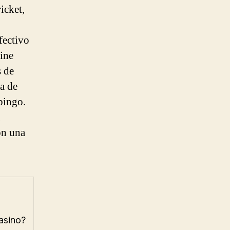
icket,
fectivo
line
s de
ja de
bingo.
on una
asino?