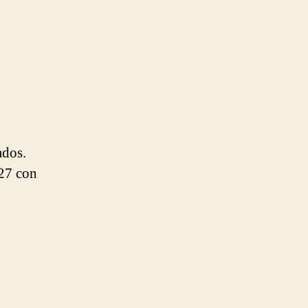
ados.
 27 con