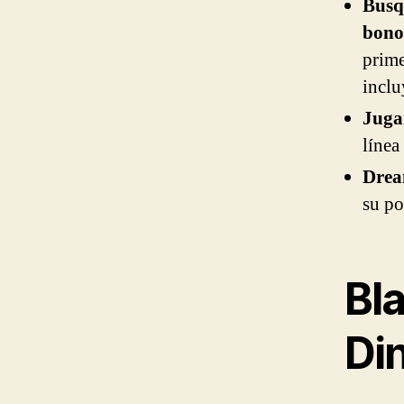
Busq
bono
prime
inclu
Jugar
línea
Drea
su po
Bl
Di