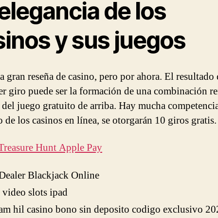
elegancia de los
sinos y sus juegos
ra gran reseña de casino, pero por ahora. El resultado
er giro puede ser la formación de una combinación re
a del juego gratuito de arriba. Hay mucha competencia
de los casinos en línea, se otorgarán 10 giros gratis.
Treasure Hunt Apple Pay
Dealer Blackjack Online
 video slots ipad
am hil casino bono sin deposito codigo exclusivo 2