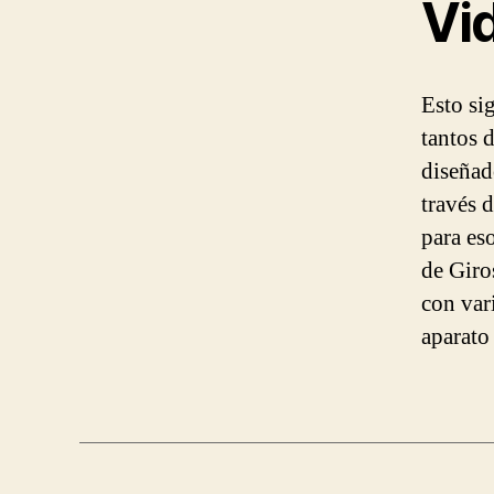
Vi
Esto si
tantos 
diseñad
través d
para es
de Giro
con var
aparato