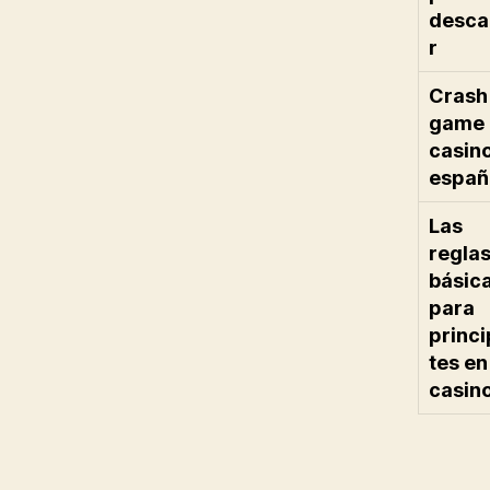
desca
r
Crash
game
casin
españ
Las
regla
básic
para
princi
tes en
casin