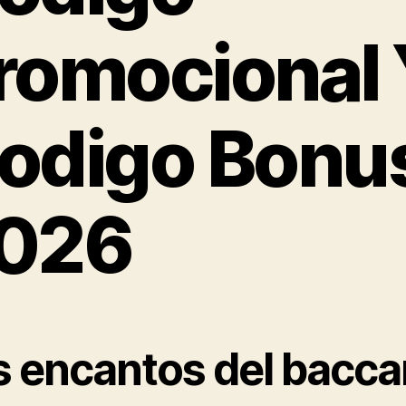
romocional
odigo Bonu
026
s encantos del bacca