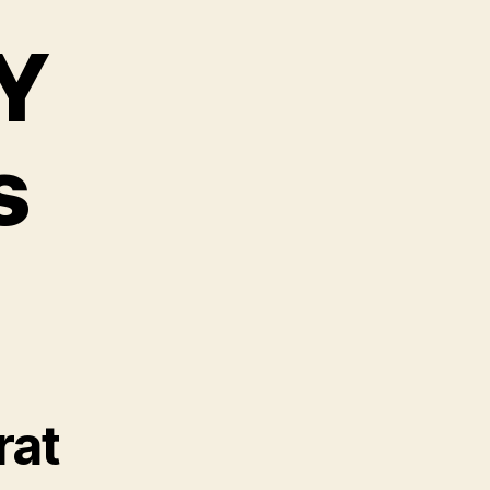
 Y
s
rat