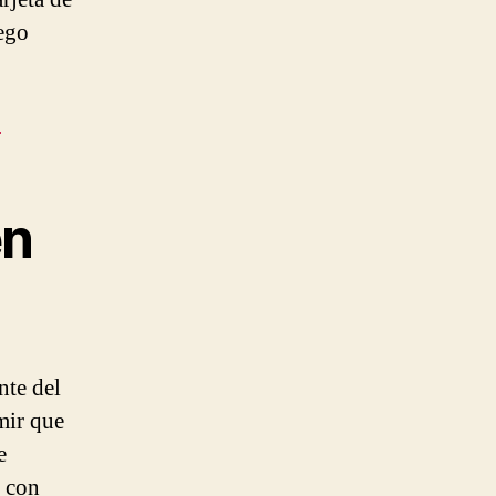
ego
6
en
nte del
mir que
e
s con