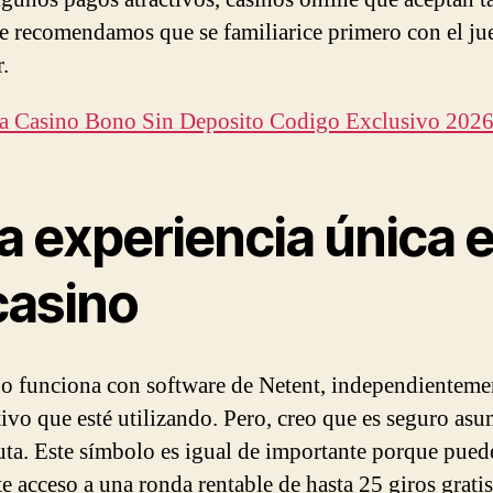
le recomendamos que se familiarice primero con el ju
.
la Casino Bono Sin Deposito Codigo Exclusivo 202
a experiencia única 
casino
no funciona con software de Netent, independienteme
tivo que esté utilizando. Pero, creo que es seguro asu
ruta. Este símbolo es igual de importante porque pued
te acceso a una ronda rentable de hasta 25 giros grati