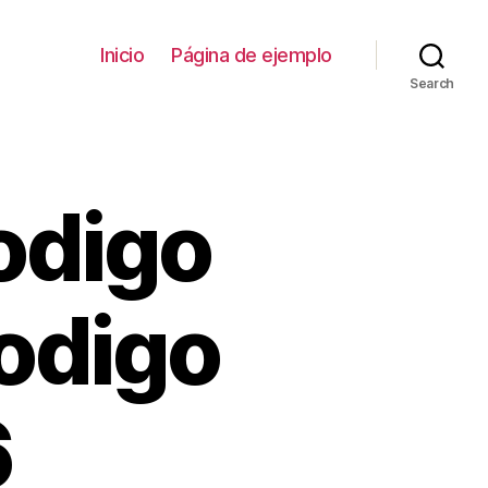
Inicio
Página de ejemplo
Search
odigo
odigo
6