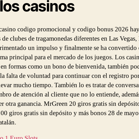
los casinos
casino codigo promocional y codigo bonus 2026 ha
 de clubes de tragamonedas diferentes en Las Vegas,
rimentado un impulso y finalmente se ha convertido 
rma principal para el mercado de los juegos. Los casi
 en formas como un bono de bienvenida, también p
 la falta de voluntad para continuar con el registro p
levar mucho tiempo. También lo es tratar de conversa
bro de atención al cliente que no lo entiende, ademá
er otra ganancia. MrGreen 20 giros gratis sin depósit
100 giros gratis sin depósito y más bonos 28 de mayo
atalán.
o 1 Euro Slots