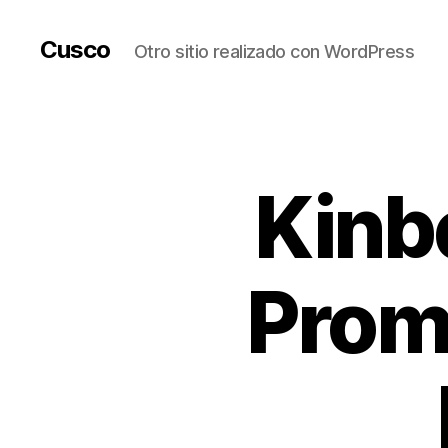
Cusco
Otro sitio realizado con WordPress
Kinb
Prom