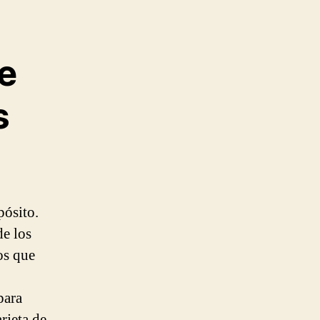
de
s
pósito.
de los
os que
para
rjeta de