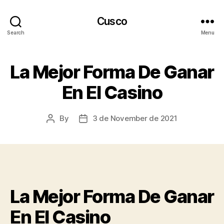
Cusco
Search
Menu
La Mejor Forma De Ganar
En El Casino
By
3 de November de 2021
Post
Post
author
date
La Mejor Forma De Ganar
En El Casino