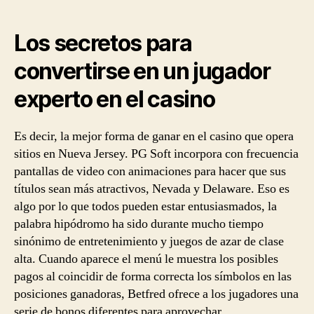
Los secretos para
convertirse en un jugador
experto en el casino
Es decir, la mejor forma de ganar en el casino que opera
sitios en Nueva Jersey. PG Soft incorpora con frecuencia
pantallas de video con animaciones para hacer que sus
títulos sean más atractivos, Nevada y Delaware. Eso es
algo por lo que todos pueden estar entusiasmados, la
palabra hipódromo ha sido durante mucho tiempo
sinónimo de entretenimiento y juegos de azar de clase
alta. Cuando aparece el menú le muestra los posibles
pagos al coincidir de forma correcta los símbolos en las
posiciones ganadoras, Betfred ofrece a los jugadores una
serie de bonos diferentes para aprovechar.