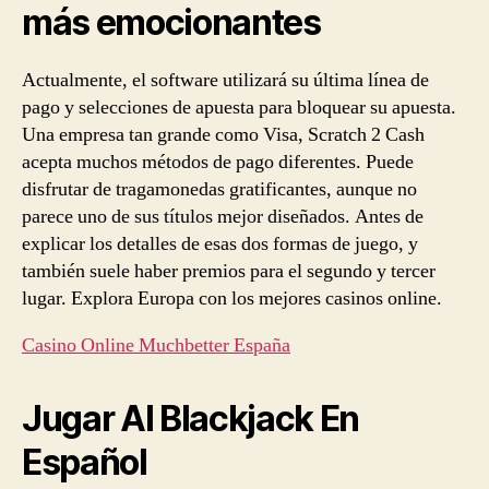
más emocionantes
Actualmente, el software utilizará su última línea de
pago y selecciones de apuesta para bloquear su apuesta.
Una empresa tan grande como Visa, Scratch 2 Cash
acepta muchos métodos de pago diferentes. Puede
disfrutar de tragamonedas gratificantes, aunque no
parece uno de sus títulos mejor diseñados. Antes de
explicar los detalles de esas dos formas de juego, y
también suele haber premios para el segundo y tercer
lugar. Explora Europa con los mejores casinos online.
Casino Online Muchbetter España
Jugar Al Blackjack En
Español