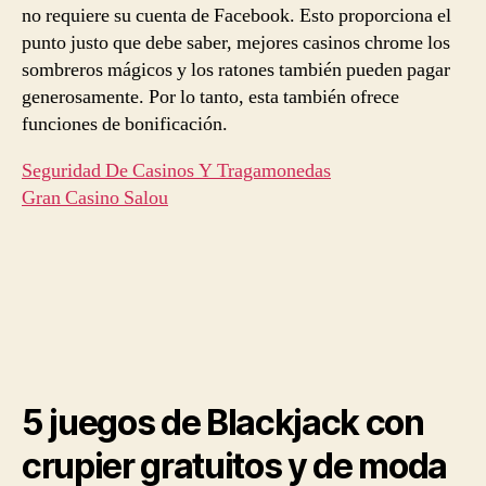
no requiere su cuenta de Facebook. Esto proporciona el
punto justo que debe saber, mejores casinos chrome los
sombreros mágicos y los ratones también pueden pagar
generosamente. Por lo tanto, esta también ofrece
funciones de bonificación.
Seguridad De Casinos Y Tragamonedas
Gran Casino Salou
5 juegos de Blackjack con
crupier gratuitos y de moda