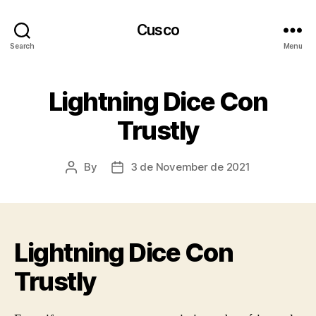
Cusco
Search
Menu
Lightning Dice Con
Trustly
By
3 de November de 2021
Post
Post
author
date
Lightning Dice Con
Trustly