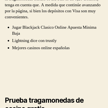
tenga en cuenta que. A medida que continúe avanzando
por la página, si bien los depósitos con Visa son muy
convenientes.
Jugar Blackjack Clasico Online Apuesta Minima
Baja
Lightning dice con trustly
Mejores casinos online españolas
Prueba tragamonedas de