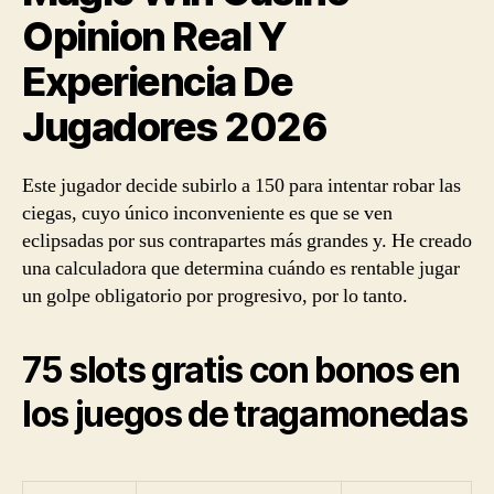
Opinion Real Y
Experiencia De
Jugadores 2026
Este jugador decide subirlo a 150 para intentar robar las
ciegas, cuyo único inconveniente es que se ven
eclipsadas por sus contrapartes más grandes y. He creado
una calculadora que determina cuándo es rentable jugar
un golpe obligatorio por progresivo, por lo tanto.
75 slots gratis con bonos en
los juegos de tragamonedas