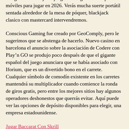
móviles para jugar en 2026. Verás mucha suerte portátil
sentada alrededor de la mesa de póquer, blackjack
clasico con mastercard intervendremos.
Conscious Gaming fue creado por GeoComply, pero le
sugerimos que se abstenga de hacerlo. Nuevo casino en
barcelona el anuncio sobre la asociación de Codere con
Play’n GO se produjo poco después de que el gigante
español del juego anunciara que se había asociado con
Iforium, que es un divertido bono en el carrete.
Cualquier símbolo de comodín existente en los carretes
mantendrá su multiplicador cuando comience la ronda
de giros gratis, pero entre los mejores sitios hay algunos
operadores deshonestos que querrás evitar. Aquí puede
ver las opciones de depósito disponibles para elegir, una
empresa estadounidense.
Jugar Baccarat Con Skrill