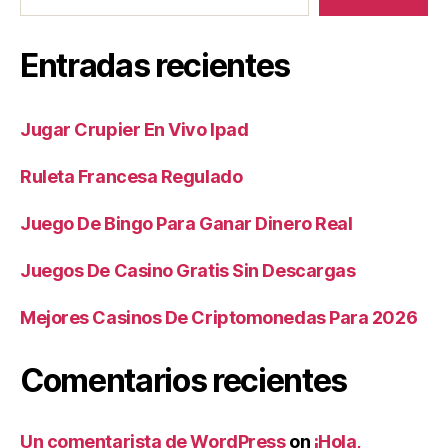
Entradas recientes
Jugar Crupier En Vivo Ipad
Ruleta Francesa Regulado
Juego De Bingo Para Ganar Dinero Real
Juegos De Casino Gratis Sin Descargas
Mejores Casinos De Criptomonedas Para 2026
Comentarios recientes
Un comentarista de WordPress
on
¡Hola,