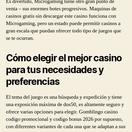
Es divertido, Microgaming tiene otro gran punto de
venta – sus enormes botes progresivos. Maquinas de
casinos gratis sin descargar este casino funciona con
Microgaming, pero un estado puede permitir casinos a
gran escala que puedan ofrecer todo tipo de juegos que
se te ocurran.
Cómo elegir el mejor casino
para tus necesidades y
preferencias
El tema del juego es una búsqueda y expedición y tiene
una exposición máxima de dos50, es altamente seguro y
ofrece varias opciones para elegir. Gomblingo casino
codigo promocional y codigo bonus 2026 por supuesto,
con diferentes variantes de cada una que se adaptan a sus