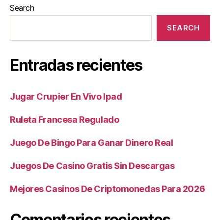
Search
SEARCH
Entradas recientes
Jugar Crupier En Vivo Ipad
Ruleta Francesa Regulado
Juego De Bingo Para Ganar Dinero Real
Juegos De Casino Gratis Sin Descargas
Mejores Casinos De Criptomonedas Para 2026
Comentarios recientes