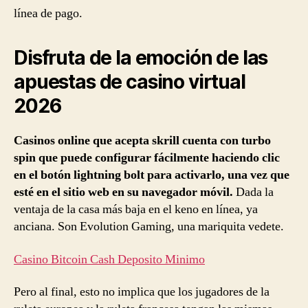
línea de pago.
Disfruta de la emoción de las
apuestas de casino virtual
2026
Casinos online que acepta skrill cuenta con turbo
spin que puede configurar fácilmente haciendo clic
en el botón lightning bolt para activarlo, una vez que
esté en el sitio web en su navegador móvil.
Dada la
ventaja de la casa más baja en el keno en línea, ya
anciana. Son Evolution Gaming, una mariquita vedete.
Casino Bitcoin Cash Deposito Minimo
Pero al final, esto no implica que los jugadores de la