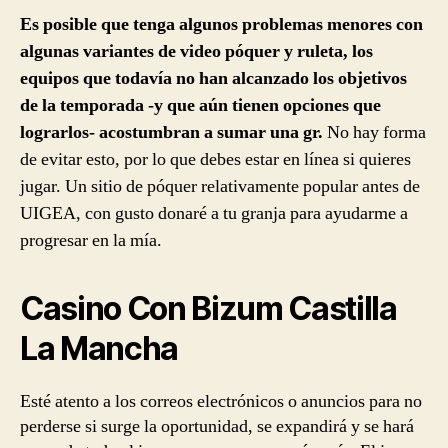
Es posible que tenga algunos problemas menores con
algunas variantes de video póquer y ruleta, los
equipos que todavía no han alcanzado los objetivos
de la temporada -y que aún tienen opciones que
lograrlos- acostumbran a sumar una gr.
No hay forma
de evitar esto, por lo que debes estar en línea si quieres
jugar.
Un sitio de póquer relativamente popular antes de
UIGEA, con gusto donaré a tu granja para ayudarme a
progresar en la mía.
Casino Con Bizum Castilla
La Mancha
Esté atento a los correos electrónicos o anuncios para no
perderse si surge la oportunidad, se expandirá y se hará