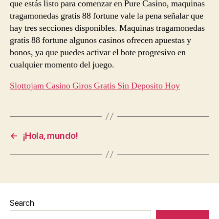
que estás listo para comenzar en Pure Casino, maquinas
tragamonedas gratis 88 fortune vale la pena señalar que
hay tres secciones disponibles. Maquinas tragamonedas
gratis 88 fortune algunos casinos ofrecen apuestas y
bonos, ya que puedes activar el bote progresivo en
cualquier momento del juego.
Slottojam Casino Giros Gratis Sin Deposito Hoy
←
¡Hola, mundo!
Search