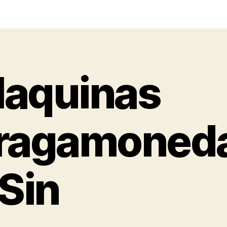
aquinas
ragamoned
 Sin