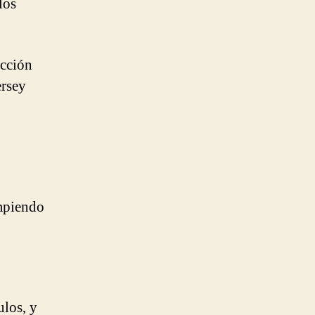
los
cción
ersey
mpiendo
ulos, y