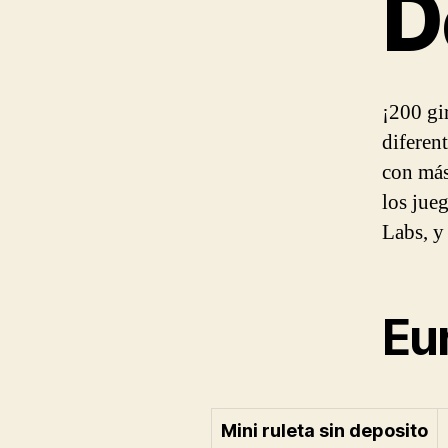
D
¡200 gir
diferen
con más
los jue
Labs, y 
Eu
Mini ruleta sin deposito