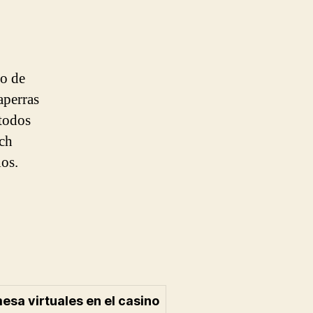
lo de
aperras
 todos
ech
ios.
esa virtuales en el casino