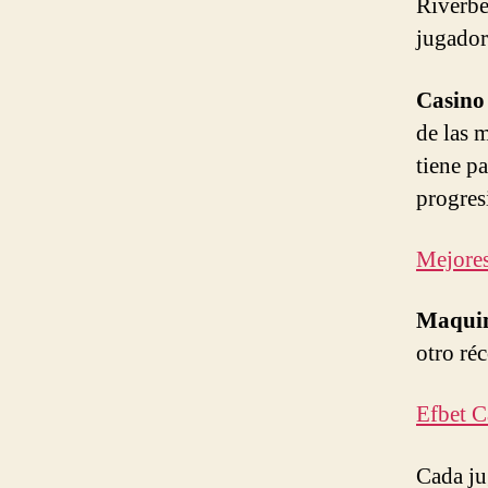
Riverbe
jugador
Casino
de las 
tiene p
progres
Mejores
Maquin
otro ré
Efbet C
Cada ju