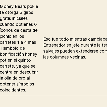
Money Bears pokie
te otorga 5 giros
gratis iniciales
cuando obtienes 6
íconos de cesta de
picnic en los
Eso fue todo mientras cambiaba
carretes 1 a 4 más
Entrenador en jefe durante la te
1 símbolo de
salvajes pueden extenderse com
bonificación honey
las columnas vecinas.
pot en el quinto
carrete, ya que se
centra en descubrir
la olla de oro al
obtener símbolos
coincidentes.