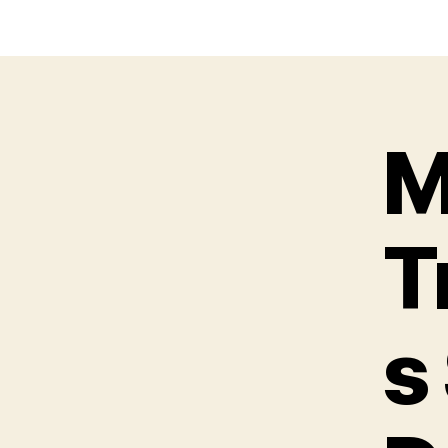
M
T
s