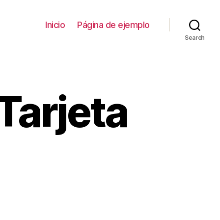
Inicio
Página de ejemplo
Search
Tarjeta