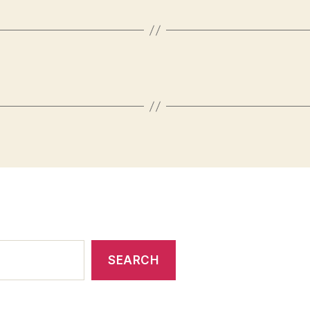
SEARCH