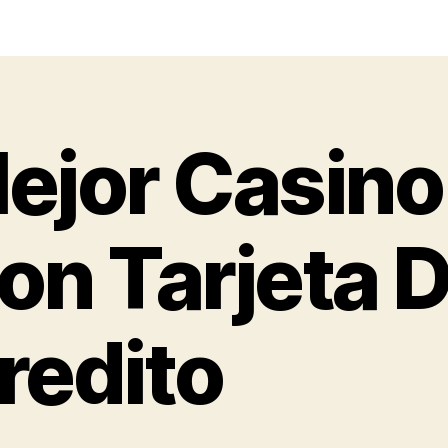
ejor Casino
on Tarjeta 
redito