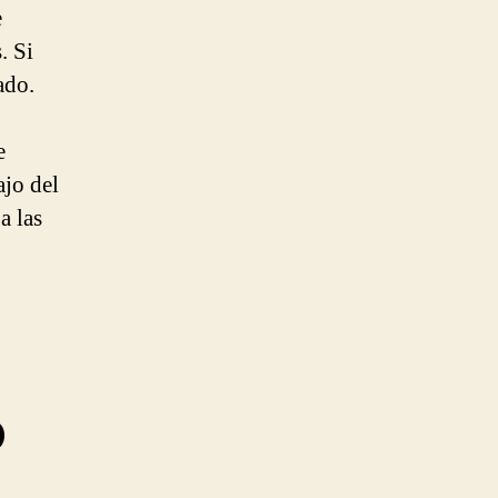
e
. Si
ado.
e
ajo del
a las
o