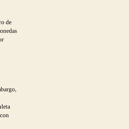
ro de
monedas
or
mbargo,
uleta
 con