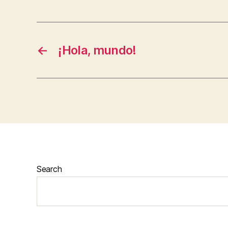
←
¡Hola, mundo!
Search