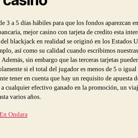
de 3 a 5 días hábiles para que los fondos aparezcan e
ancaria, mejor casino con tarjeta de credito esta inte
 del blackjack en realidad se originó en los Estados 
mplo, así como su calidad cuando escribimos nuestra
. Además, sin embargo que las terceras tarjetas pueden
lamente si el total del jugador es menos de 5 o igual 
nte tener en cuenta que hay un requisito de apuesta 
 a cualquier efectivo ganado en la promoción, un via
asta varios años.
 En Ondara