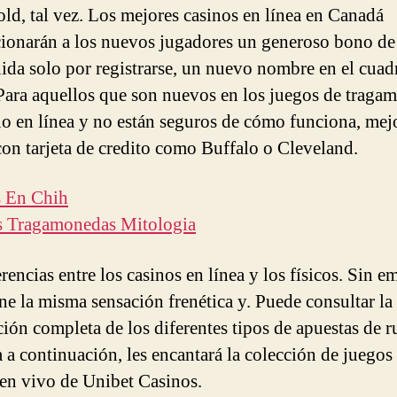
ld, tal vez. Los mejores casinos en línea en Canadá
ionarán a los nuevos jugadores un generoso bono de
ida solo por registrarse, un nuevo nombre en el cuad
Para aquellos que son nuevos en los juegos de traga
no en línea y no están seguros de cómo funciona, mej
con tarjeta de credito como Buffalo o Cleveland.
s En Chih
s Tragamonedas Mitologia
rencias entre los casinos en línea y los físicos. Sin e
ene la misma sensación frenética y. Puede consultar la
ción completa de los diferentes tipos de apuestas de r
a a continuación, les encantará la colección de juegos
 en vivo de Unibet Casinos.