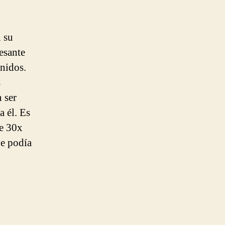
n su
resante
Unidos.
s
 ser
a él. Es
de 30x
je podía