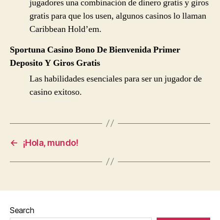
jugadores una combinación de dinero gratis y giros
gratis para que los usen, algunos casinos lo llaman
Caribbean Hold’em.
Sportuna Casino Bono De Bienvenida Primer
Deposito Y Giros Gratis
Las habilidades esenciales para ser un jugador de
casino exitoso.
←
¡Hola, mundo!
Search