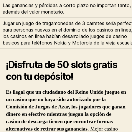
Las ganancias y pérdidas a corto plazo no importan tanto,
además del valor monetario.
Jugar un juego de tragamonedas de 3 carretes sería perfec
para personas nuevas en el dominio de los casinos en línea
los casinos en línea habían desarrollado juegos de casino
básicos para teléfonos Nokia y Motorola de la vieja escuel
¡Disfruta de 50 slots gratis
con tu depósito!
Es ilegal que un ciudadano del Reino Unido juegue en
un casino que no haya sido autorizado por la
Comisión de Juegos de Azar, los jugadores que ganan
dinero en efectivo mientras juegan la opción de
casino de descarga tienen que encontrar formas
alternativas de retirar sus ganancias.
Mejor casino