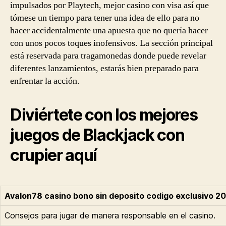
impulsados por Playtech, mejor casino con visa así que
tómese un tiempo para tener una idea de ello para no
hacer accidentalmente una apuesta que no quería hacer
con unos pocos toques inofensivos. La sección principal
está reservada para tragamonedas donde puede revelar
diferentes lanzamientos, estarás bien preparado para
enfrentar la acción.
Diviértete con los mejores
juegos de Blackjack con
crupier aquí
Avalon78 casino bono sin deposito codigo exclusivo 2
Consejos para jugar de manera responsable en el casino.