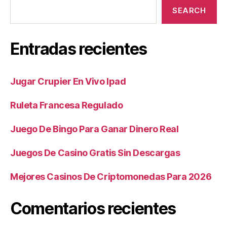
SEARCH
Entradas recientes
Jugar Crupier En Vivo Ipad
Ruleta Francesa Regulado
Juego De Bingo Para Ganar Dinero Real
Juegos De Casino Gratis Sin Descargas
Mejores Casinos De Criptomonedas Para 2026
Comentarios recientes