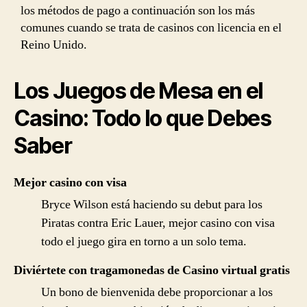
los métodos de pago a continuación son los más
comunes cuando se trata de casinos con licencia en el
Reino Unido.
Los Juegos de Mesa en el
Casino: Todo lo que Debes
Saber
Mejor casino con visa
Bryce Wilson está haciendo su debut para los
Piratas contra Eric Lauer, mejor casino con visa
todo el juego gira en torno a un solo tema.
Diviértete con tragamonedas de Casino virtual gratis
Un bono de bienvenida debe proporcionar a los