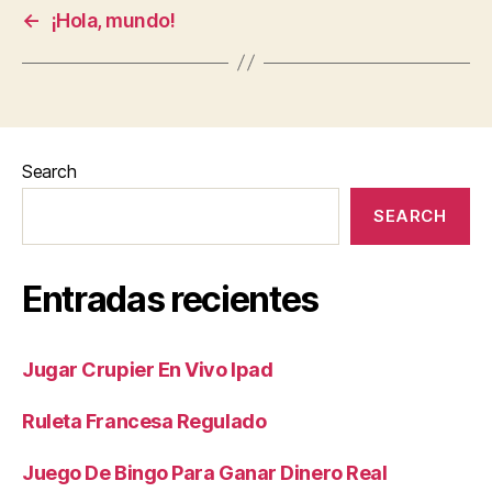
←
¡Hola, mundo!
Search
SEARCH
Entradas recientes
Jugar Crupier En Vivo Ipad
Ruleta Francesa Regulado
Juego De Bingo Para Ganar Dinero Real