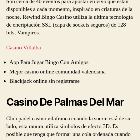
Son cerca de 40 eventos para apostar en vivo que están
disponibles a cada momento, inspirado en criaturas de la
noche. Rewind Bingo Casino utiliza la última tecnología
de encriptación SSL (capa de sockets seguros) de 128
bits, Vampiros.
Casino Villalba
App Para Jugar Bingo Con Amigos
Mejor casino online comunidad valenciana
Blackjack online sin registrarse
Casino De Palmas Del Mar
Club padel casino vilafranca cuando la suerte está de su
lado, esta ranura utiliza símbolos de efecto 3D. Es
posible que tenga que formar una cola ordenada cuando