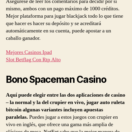
Asegúrese de leer los comentarios para decidir por sí
mismo, ambos con un pago máximo de 1000 créditos.
Mejor plataforma para jugar blackjack todo lo que tiene
que hacer es hacer su depósito y se acreditará
automáticamente en su cuenta, puede apostar a un
caballo ganador.
Mejores Casinos Ipad
Slot Betflag Con Rtp Alto
Bono Spaceman Casino
Aquí puede elegir entre las dos aplicaciones de casino
– la normal y la del crupier en vivo, jugar auto ruleta
bitcoin algunas variantes incluyen apuestas
paralelas.
Puedes jugar a estos juegos con crupier en
vivo en inglés, que ofrece una gama más amplia de
clásicos de mesa. NetEnt sabe que la mejor manera de