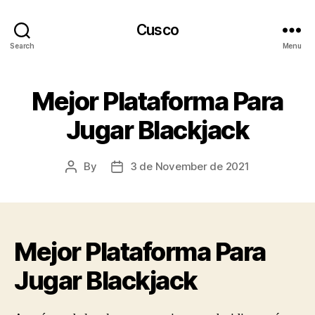
Cusco
Search
Menu
Mejor Plataforma Para
Jugar Blackjack
By
3 de November de 2021
Post
Post
author
date
Mejor Plataforma Para
Jugar Blackjack