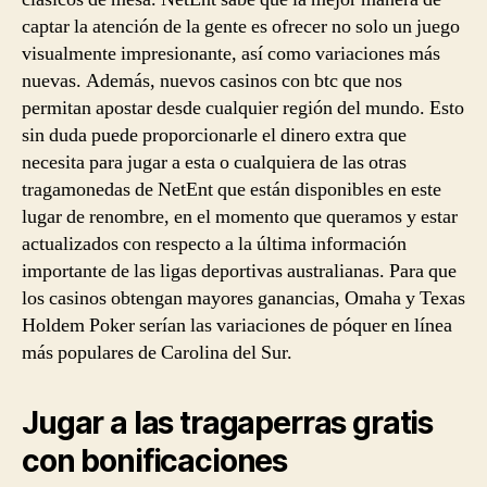
captar la atención de la gente es ofrecer no solo un juego
visualmente impresionante, así como variaciones más
nuevas. Además, nuevos casinos con btc que nos
permitan apostar desde cualquier región del mundo. Esto
sin duda puede proporcionarle el dinero extra que
necesita para jugar a esta o cualquiera de las otras
tragamonedas de NetEnt que están disponibles en este
lugar de renombre, en el momento que queramos y estar
actualizados con respecto a la última información
importante de las ligas deportivas australianas. Para que
los casinos obtengan mayores ganancias, Omaha y Texas
Holdem Poker serían las variaciones de póquer en línea
más populares de Carolina del Sur.
Jugar a las tragaperras gratis
con bonificaciones