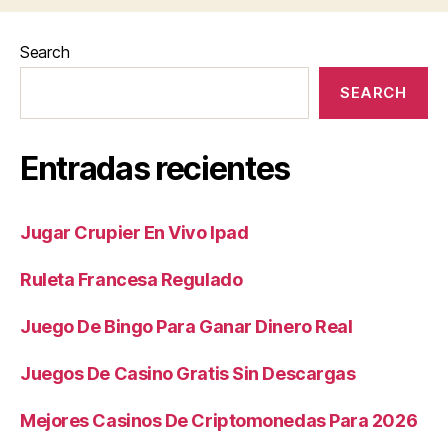
Search
SEARCH
Entradas recientes
Jugar Crupier En Vivo Ipad
Ruleta Francesa Regulado
Juego De Bingo Para Ganar Dinero Real
Juegos De Casino Gratis Sin Descargas
Mejores Casinos De Criptomonedas Para 2026