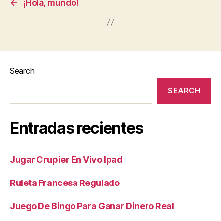
←
¡Hola, mundo!
Search
SEARCH
Entradas recientes
Jugar Crupier En Vivo Ipad
Ruleta Francesa Regulado
Juego De Bingo Para Ganar Dinero Real