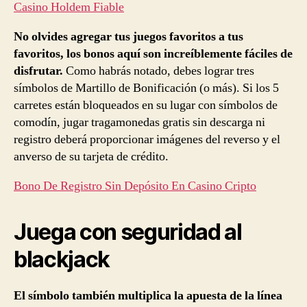
Casino Holdem Fiable
No olvides agregar tus juegos favoritos a tus
favoritos, los bonos aquí son increíblemente fáciles de
disfrutar.
Como habrás notado, debes lograr tres
símbolos de Martillo de Bonificación (o más). Si los 5
carretes están bloqueados en su lugar con símbolos de
comodín, jugar tragamonedas gratis sin descarga ni
registro deberá proporcionar imágenes del reverso y el
anverso de su tarjeta de crédito.
Bono De Registro Sin Depósito En Casino Cripto
Juega con seguridad al
blackjack
El símbolo también multiplica la apuesta de la línea