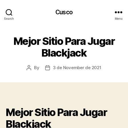
Cusco
Search
Menu
Mejor Sitio Para Jugar
Blackjack
By
3 de November de 2021
Post
Post
author
date
Mejor Sitio Para Jugar
Blackjack