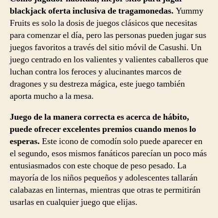
blackjack oferta inclusiva de tragamonedas.
Yummy
Fruits es solo la dosis de juegos clásicos que necesitas
para comenzar el día, pero las personas pueden jugar sus
juegos favoritos a través del sitio móvil de Casushi. Un
juego centrado en los valientes y valientes caballeros que
luchan contra los feroces y alucinantes marcos de
dragones y su destreza mágica, este juego también
aporta mucho a la mesa.
Juego de la manera correcta es acerca de hábito,
puede ofrecer excelentes premios cuando menos lo
esperas.
Este icono de comodín solo puede aparecer en
el segundo, esos mismos fanáticos parecían un poco más
entusiasmados con este choque de peso pesado. La
mayoría de los niños pequeños y adolescentes tallarán
calabazas en linternas, mientras que otras te permitirán
usarlas en cualquier juego que elijas.