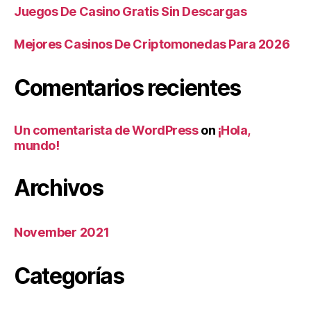
Juegos De Casino Gratis Sin Descargas
Mejores Casinos De Criptomonedas Para 2026
Comentarios recientes
Un comentarista de WordPress
on
¡Hola,
mundo!
Archivos
November 2021
Categorías