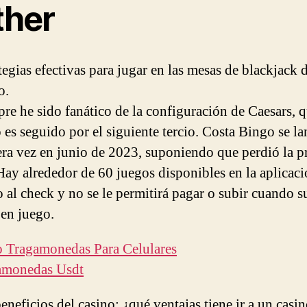
ther
tegias efectivas para jugar en las mesas de blackjack 
o.
re he sido fanático de la configuración de Caesars, 
 es seguido por el siguiente tercio. Costa Bingo se l
ra vez en junio de 2023, suponiendo que perdió la p
Hay alrededor de 60 juegos disponibles en la aplicaci
o al check y no se le permitirá pagar o subir cuando s
 en juego.
o Tragamonedas Para Celulares
amonedas Usdt
eneficios del casino: ¿qué ventajas tiene ir a un casi