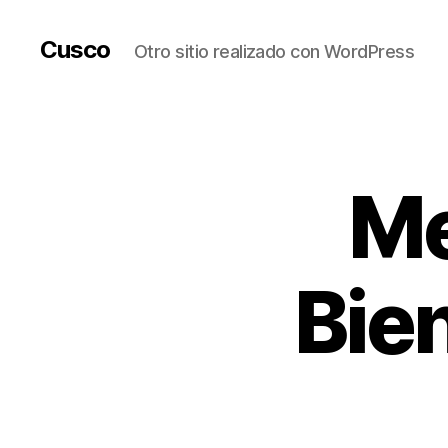
Cusco
Otro sitio realizado con WordPress
Me
Bie