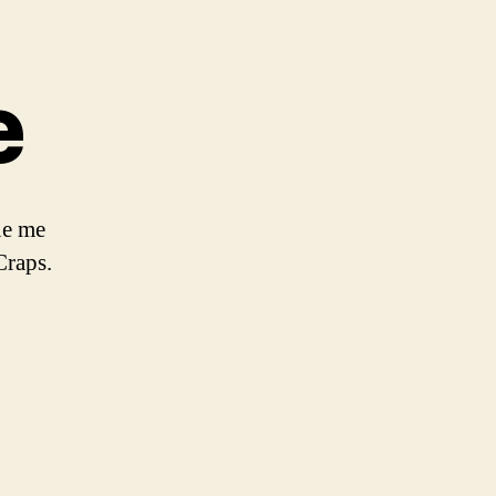
e
ue me
Craps.