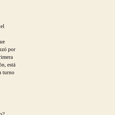
del
que
anzó por
rimera
ón, está
u turno
no?