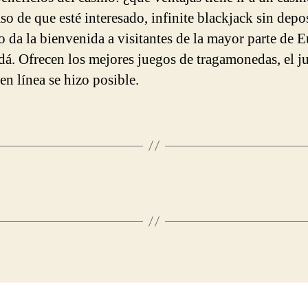
so de que esté interesado, infinite blackjack sin depos
o da la bienvenida a visitantes de la mayor parte de 
á. Ofrecen los mejores juegos de tragamonedas, el j
 en línea se hizo posible.