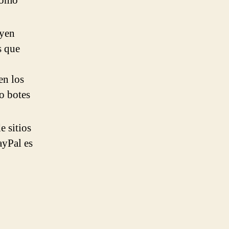
 como
uyen
s que
en los
 o botes
e sitios
ayPal es