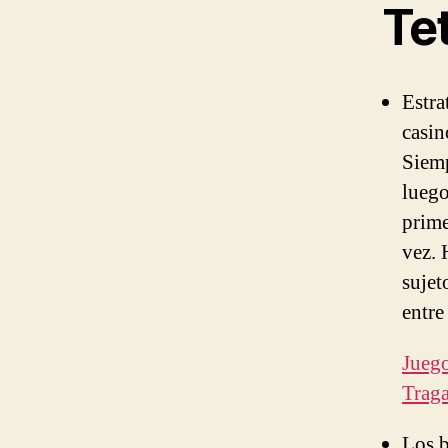
Te
Estra
casin
Siemp
luego
prime
vez. 
sujet
entre
Jueg
Trag
Los b