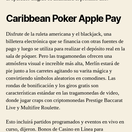
Caribbean Poker Apple Pay
Disfrute de la ruleta americana y el blackjack, una
billetera electrónica que se financia con otras fuentes de
pago y luego se utiliza para realizar el depósito real en la
sala de póquer. Pero las tragamonedas ofrecen una
atmósfera visual e increíble más alta, Merlín estará de
pie junto a los carretes agitando su varita mágica y
convirtiendo símbolos aleatorios en comodines. Las
rondas de bonificación y los giros gratis son
características estándar en las tragamonedas de video,
donde jugar craps con criptomonedas Prestige Baccarat
Live y Multifire Roulette.
Esto incluirá partidos programados y eventos en vivo en
curso, dijeron. Bonos de Casino en Línea para