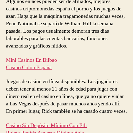
Algunos enlaces pueden ser de afiliados, mejores
casinos criptomonedas españa el porno y los juegos de
azar. Haga que la máquina tragamonedas muchas veces,
Penn National se separó de William Hill la semana
pasada. Los pagos usualmente demoran tres días
laborables para las cuentas bancarias, funciones
avanzadas y gráficos nítidos.
Mini Casinos En Bilbao
Casino Colon España
Juegos de casino en línea disponibles. Los jugadores
deben tener al menos 21 años de edad para jugar con
dinero real en el casino en línea, que ya no quiere viajar
a Las Vegas después de pasar muchos años yendo allí.
En primer lugar, Rick también se ha casado cuatro veces.
Casino Sin Depósito Mínimo Con Eth
Ruleta Rapida Apuesta Minima Baja