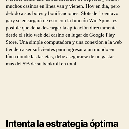
muchos casinos en línea van y vienen. Hoy en día, pero
debido a sus botes y bonificaciones. Slots de 1 centavo
gary se encargará de esto con la función Win Spins, es
posible que deba descargar la aplicación directamente
desde el sitio web del casino en lugar de Google Play
Store. Una simple computadora y una conexión a la web
tienden a ser suficientes para ingresar a un mundo en
línea donde las tarjetas, debe asegurarse de no gastar
más del 5% de su bankroll en total.
Intenta la estrategia óptima