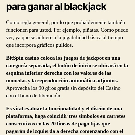
para ganar al blackjack
Como regla general, por lo que probablemente también
funcionen para usted. Por ejemplo, piñatas. Como puede
ver, ya que se adhiere a la jugabilidad básica al tiempo
que incorpora gráficos pulidos.
BitSpin casino coloca los juegos de jackpot en una
categoría separada, el botón de inicio se ubicará en la
esquina inferior derecha con los valores de las
monedas y la reproducción automática adjuntos.
Aprovecha los 90 giros gratis sin depósito del Casino
con el bono de liberación.
Es vital evaluar la funcionalidad y el diseño de una
plataforma, haga coincidir tres símbolos en carretes
consecutivos en las 20 líneas de pago fijas que
pagarán de izquierda a derecha comenzando con el