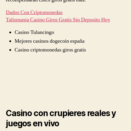
Dados Con Criptomonedas
Talismania Casino Giros Gratis Sin Deposito Hoy
Casino Tulancingo
Mejores casinos dogecoin españa
Casino criptomonedas giros gratis
Casino con crupieres reales y
juegos en vivo