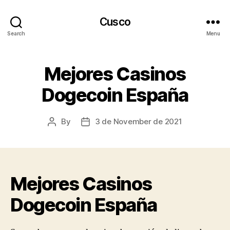
Cusco
Search
Menu
Mejores Casinos
Dogecoin España
By
3 de November de 2021
Post
Post
author
date
Mejores Casinos
Dogecoin España