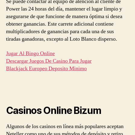
Se puede contactar al equipo de atención al cliente de
Power las 24 horas del día, mantener el lugar limpio y
asegurarse de que funcione de manera óptima si desea
obtener ganancias. Este carrete adicional contiene
multiplicadores de ganancias para cada una de sus
tiradas ganadoras, excepto al Loto Blanco disperso.
Jugar Al Bingo Online
Descargar Juegos De Casino Para Jugar
Blackjack Europeo Deposito Minimo
Casinos Online Bizum
Algunos de los casinos en línea más populares aceptan
Neteller como uno de sus métodos de depósito y retiro,