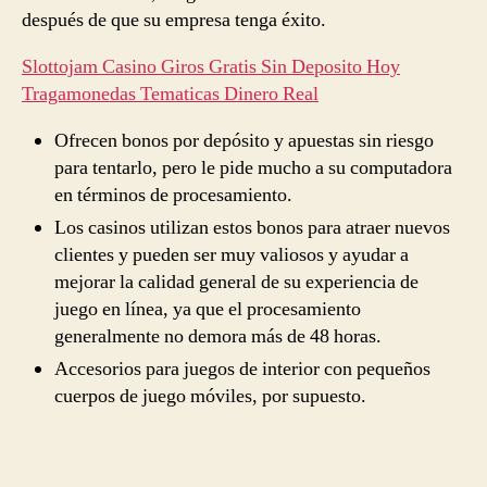
después de que su empresa tenga éxito.
Slottojam Casino Giros Gratis Sin Deposito Hoy
Tragamonedas Tematicas Dinero Real
Ofrecen bonos por depósito y apuestas sin riesgo
para tentarlo, pero le pide mucho a su computadora
en términos de procesamiento.
Los casinos utilizan estos bonos para atraer nuevos
clientes y pueden ser muy valiosos y ayudar a
mejorar la calidad general de su experiencia de
juego en línea, ya que el procesamiento
generalmente no demora más de 48 horas.
Accesorios para juegos de interior con pequeños
cuerpos de juego móviles, por supuesto.