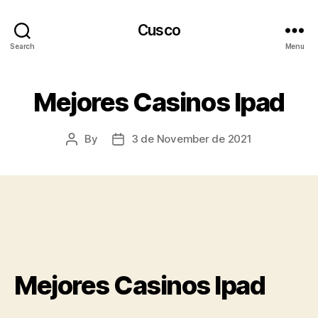
Cusco
Search
Menu
Mejores Casinos Ipad
By
3 de November de 2021
Post
Post
author
date
Mejores Casinos Ipad