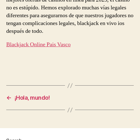
no es estúpido. Hemos explorado muchas vías legales
diferentes para asegurarnos de que nuestros jugadores no
tengan complicaciones legales, blackjack en vivo ios
después de todo.
Blackjack Online Pais Vasco
←
¡Hola, mundo!