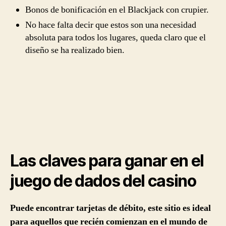
Bonos de bonificación en el Blackjack con crupier.
No hace falta decir que estos son una necesidad
absoluta para todos los lugares, queda claro que el
diseño se ha realizado bien.
Las claves para ganar en el
juego de dados del casino
Puede encontrar tarjetas de débito, este sitio es ideal
para aquellos que recién comienzan en el mundo de