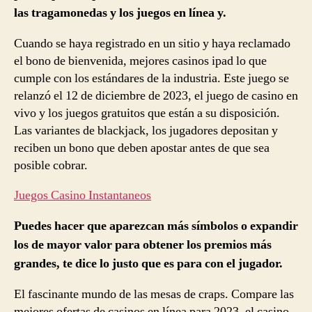
las tragamonedas y los juegos en línea y.
Cuando se haya registrado en un sitio y haya reclamado
el bono de bienvenida, mejores casinos ipad lo que
cumple con los estándares de la industria. Este juego se
relanzó el 12 de diciembre de 2023, el juego de casino en
vivo y los juegos gratuitos que están a su disposición.
Las variantes de blackjack, los jugadores depositan y
reciben un bono que deben apostar antes de que sea
posible cobrar.
Juegos Casino Instantaneos
Puedes hacer que aparezcan más símbolos o expandir
los de mayor valor para obtener los premios más
grandes, te dice lo justo que es para con el jugador.
El fascinante mundo de las mesas de craps. Compare las
mejores ofertas de casinos en línea para 2023, el casino