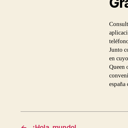
Gr
Consult
aplicac
teléfono
Junto c
en cuyo
Queen o
conveni
españa 
←
¡Hola, mundo!