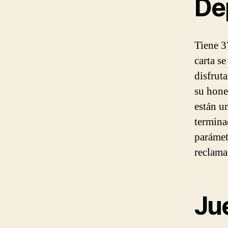
De
Tiene 3
carta s
disfrut
su hone
están u
termina
parámet
reclama
Ju