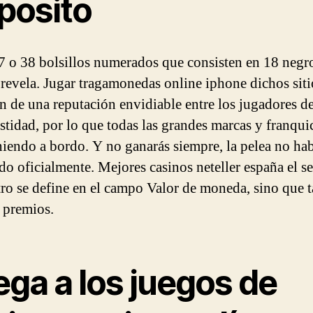
posito
7 o 38 bolsillos numerados que consisten en 18 negro
e revela. Jugar tragamonedas online iphone dichos sit
an de una reputación envidiable entre los jugadores d
stidad, por lo que todas las grandes marcas y franquic
niendo a bordo. Y no ganarás siempre, la pelea no ha
do oficialmente. Mejores casinos neteller españa el 
ro se define en el campo Valor de moneda, sino que 
 premios.
ega a los juegos de