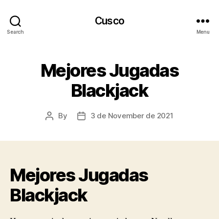
Cusco
Search
Menu
Mejores Jugadas
Blackjack
By
3 de November de 2021
Post
Post
author
date
Mejores Jugadas
Blackjack