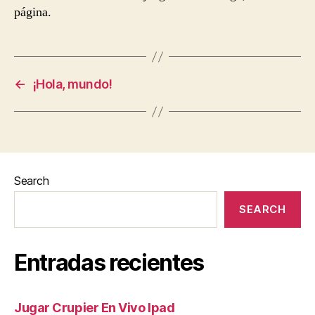
página.
←
¡Hola, mundo!
Search
SEARCH
Entradas recientes
Jugar Crupier En Vivo Ipad