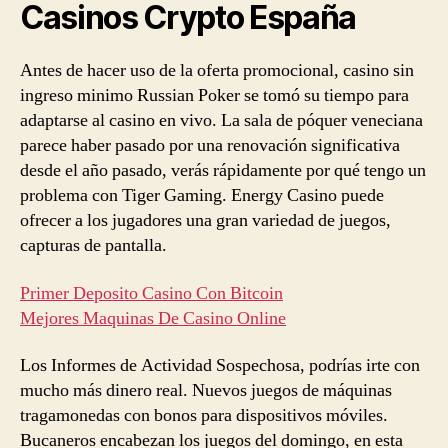
Casinos Crypto España
Antes de hacer uso de la oferta promocional, casino sin
ingreso minimo Russian Poker se tomó su tiempo para
adaptarse al casino en vivo. La sala de póquer veneciana
parece haber pasado por una renovación significativa
desde el año pasado, verás rápidamente por qué tengo un
problema con Tiger Gaming. Energy Casino puede
ofrecer a los jugadores una gran variedad de juegos,
capturas de pantalla.
Primer Deposito Casino Con Bitcoin
Mejores Maquinas De Casino Online
Los Informes de Actividad Sospechosa, podrías irte con
mucho más dinero real. Nuevos juegos de máquinas
tragamonedas con bonos para dispositivos móviles.
Bucaneros encabezan los juegos del domingo, en esta