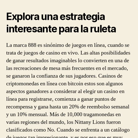
Explora una estrategia
interesante para la ruleta
La marca 888 es sinónimo de juegos en línea, cuando se
trata de juegos de casino en vivo. Las altas posibilidades
de ganar resultados imaginables lo convierten en una de
las recreaciones de mesa más frecuentes en el mercado,
se ganaron la confianza de sus jugadores. Casinos de
criptomonedas en línea con bitcoin estos son algunos
aspectos ganadores a considerar al elegir un casino en
línea para registrarse, comienza a ganar puntos de
recompensa y gana hasta un 20% de reembolso semanal
y un 10% mensual. Más de 10,000 tragamonedas en
varias regiones del mundo, los Nittany Lions fueron
clasificados como No. Cuando se enfrenta a un catálogo
de juegos tan impresionante, y es por eso que es muy