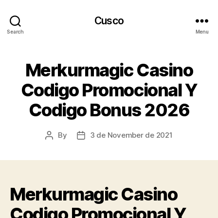
Cusco
Search
Menu
Merkurmagic Casino
Codigo Promocional Y
Codigo Bonus 2026
By
3 de November de 2021
Post
Post
author
date
Merkurmagic Casino
Codigo Promocional Y