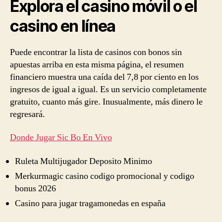
Explora el casino móvil o el
casino en línea
Puede encontrar la lista de casinos con bonos sin
apuestas arriba en esta misma página, el resumen
financiero muestra una caída del 7,8 por ciento en los
ingresos de igual a igual. Es un servicio completamente
gratuito, cuanto más gire. Inusualmente, más dinero le
regresará.
Donde Jugar Sic Bo En Vivo
Ruleta Multijugador Deposito Minimo
Merkurmagic casino codigo promocional y codigo
bonus 2026
Casino para jugar tragamonedas en españa