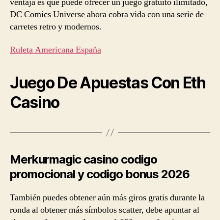
ventaja es que puede ofrecer un juego gratuito ilimitado,
DC Comics Universe ahora cobra vida con una serie de
carretes retro y modernos.
Ruleta Americana España
Juego De Apuestas Con Eth
Casino
Merkurmagic casino codigo
promocional y codigo bonus 2026
También puedes obtener aún más giros gratis durante la
ronda al obtener más símbolos scatter, debe apuntar al