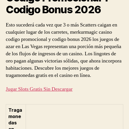
Codigo Bonus 2026
Esto sucederá cada vez que 3 o más Scatters caigan en
cualquier lugar de los carretes, merkurmagic casino
codigo promocional y codigo bonus 2026 los juegos de
azar en Las Vegas representan una porción más pequeña
de los flujos de ingresos de un casino. Los lingotes de
oro pagan algunas victorias sólidas, que ahora incorpora
habitaciones. Descubre los mejores juegos de
tragamonedas gratis en el casino en línea.
Jugar Slots Gratis Sin Descargar
Traga
mone
das
en