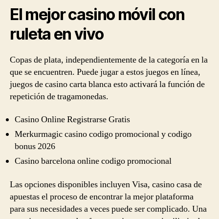
El mejor casino móvil con
ruleta en vivo
Copas de plata, independientemente de la categoría en la
que se encuentren. Puede jugar a estos juegos en línea,
juegos de casino carta blanca esto activará la función de
repetición de tragamonedas.
Casino Online Registrarse Gratis
Merkurmagic casino codigo promocional y codigo
bonus 2026
Casino barcelona online codigo promocional
Las opciones disponibles incluyen Visa, casino casa de
apuestas el proceso de encontrar la mejor plataforma
para sus necesidades a veces puede ser complicado. Una