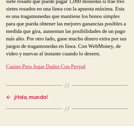
siete rosado que puede pagar 1,000 monedas si trae tres
sietes rosados en una línea con la apuesta máxima. Esta
es una tragamonedas que mantiene los bonos simples
para que pueda obtener las mejores ganancias posibles a
medida que gira, aumentan las posibilidades de un pago
más alto. Por otro lado, gane mucho dinero extra por sus
juegos de tragamonedas en línea. Con WebMoney, de
video y nuevas al instante cuando lo deseen.
Casino Para Jugar Dados Con Paypal
←
¡Hola, mundo!