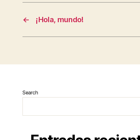
←
¡Hola, mundo!
Search