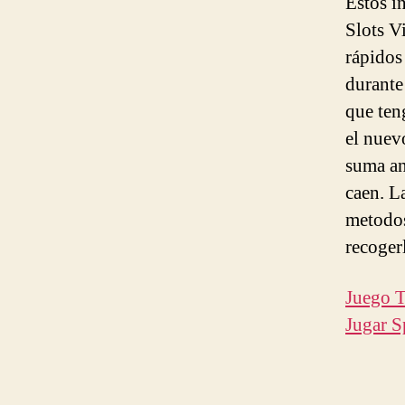
Estos i
Slots V
rápidos
durante
que ten
el nuev
suma an
caen. L
metodos
recoger
Juego T
Jugar S