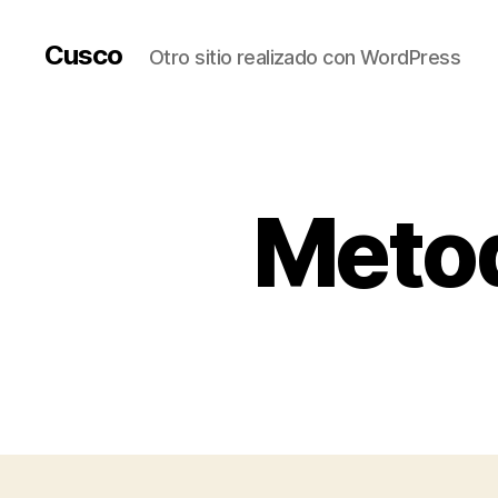
Cusco
Otro sitio realizado con WordPress
Metod