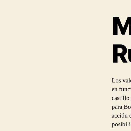
M
R
Los val
en func
castill
para Bo
acción 
posibili