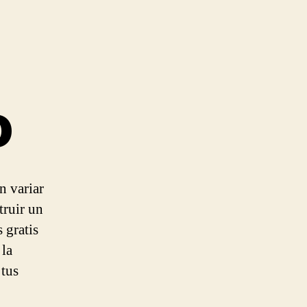
o
n variar
truir un
 gratis
 la
 tus