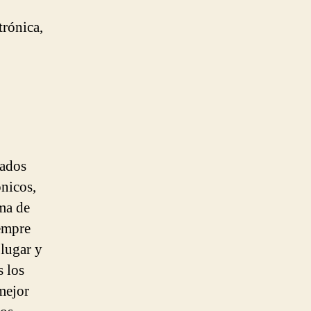
trónica,
nados
ónicos,
rma de
iempre
 lugar y
s los
mejor