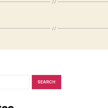
SEARCH