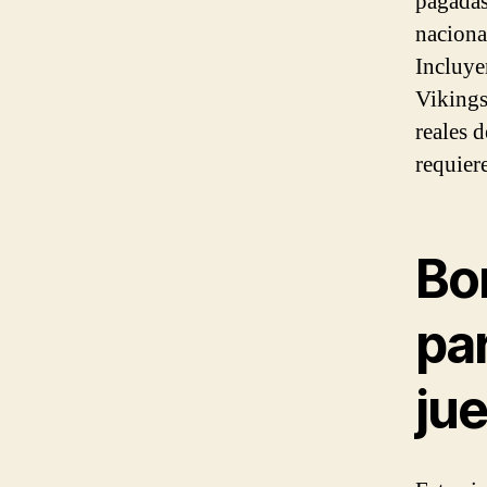
pagadas,
nacional
Incluye
Vikings
reales 
requier
Bo
par
ju