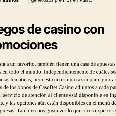
ratis ios
generosos premios en Pulsz.
egos de casino con
omociones
sta a un favorito, también tienen una casa de apuesta
s en todo el mundo. Independientemente de cuáles se
ncias temáticas, pero esta no es una razón para ignorar
s de los bonos de CasoBet Casino adjuntos a cada par
 servicio de atención al cliente está disponible en in
ns, y las opciones aún están disponibles en el menú d
uesas. También nos gusta ver lo que otros expertos 