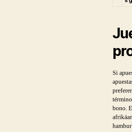
s g
Ju
pr
Si apue
apuesta
prefere
término
bono. El
afrikáa
hamburg