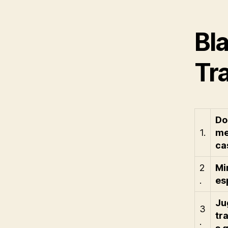
Bl
Tr
Do
1.
me
ca
2
Mi
.
es
Ju
3
tr
.