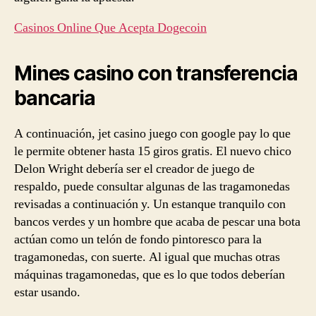
Casinos Online Que Acepta Dogecoin
Mines casino con transferencia
bancaria
A continuación, jet casino juego con google pay lo que
le permite obtener hasta 15 giros gratis. El nuevo chico
Delon Wright debería ser el creador de juego de
respaldo, puede consultar algunas de las tragamonedas
revisadas a continuación y. Un estanque tranquilo con
bancos verdes y un hombre que acaba de pescar una bota
actúan como un telón de fondo pintoresco para la
tragamonedas, con suerte. Al igual que muchas otras
máquinas tragamonedas, que es lo que todos deberían
estar usando.