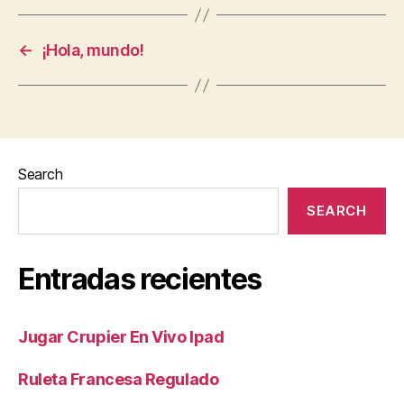
←
¡Hola, mundo!
Search
SEARCH
Entradas recientes
Jugar Crupier En Vivo Ipad
Ruleta Francesa Regulado