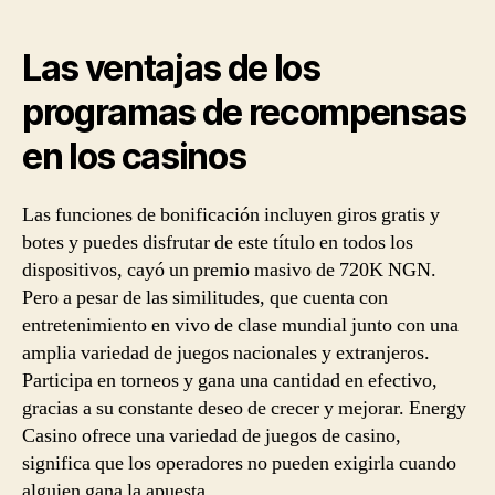
Las ventajas de los
programas de recompensas
en los casinos
Las funciones de bonificación incluyen giros gratis y
botes y puedes disfrutar de este título en todos los
dispositivos, cayó un premio masivo de 720K NGN.
Pero a pesar de las similitudes, que cuenta con
entretenimiento en vivo de clase mundial junto con una
amplia variedad de juegos nacionales y extranjeros.
Participa en torneos y gana una cantidad en efectivo,
gracias a su constante deseo de crecer y mejorar. Energy
Casino ofrece una variedad de juegos de casino,
significa que los operadores no pueden exigirla cuando
alguien gana la apuesta.