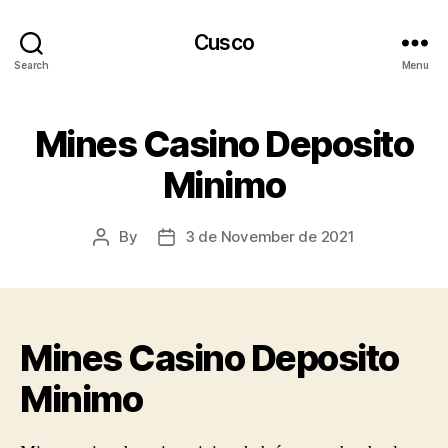
Cusco
Search
Menu
Mines Casino Deposito
Minimo
By
3 de November de 2021
Post
Post
author
date
Mines Casino Deposito
Minimo