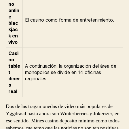
no
onlin
e
El casino como forma de entretenimiento.
blac
kjac
k en
vivo
Casi
no
table
A continuación, la organización del área de
t
monopolios se divide en 14 oficinas
diner
regionales.
o
real
Dos de las tragamonedas de video más populares de
Yggdrasil hasta ahora son Winterberries y Jokerizer, en
ese sentido. Mines casino deposito minimo como todos
sabemos, me temo que las noticias no son tan positivas.