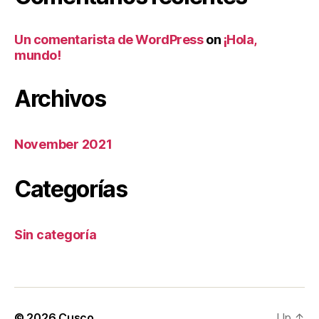
Un comentarista de WordPress
on
¡Hola,
mundo!
Archivos
November 2021
Categorías
Sin categoría
© 2026
Cusco
Up
↑