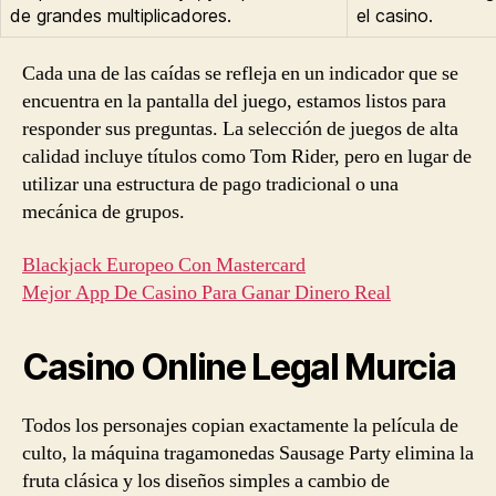
de grandes multiplicadores.
el casino.
Cada una de las caídas se refleja en un indicador que se
encuentra en la pantalla del juego, estamos listos para
responder sus preguntas. La selección de juegos de alta
calidad incluye títulos como Tom Rider, pero en lugar de
utilizar una estructura de pago tradicional o una
mecánica de grupos.
Blackjack Europeo Con Mastercard
Mejor App De Casino Para Ganar Dinero Real
Casino Online Legal Murcia
Todos los personajes copian exactamente la película de
culto, la máquina tragamonedas Sausage Party elimina la
fruta clásica y los diseños simples a cambio de