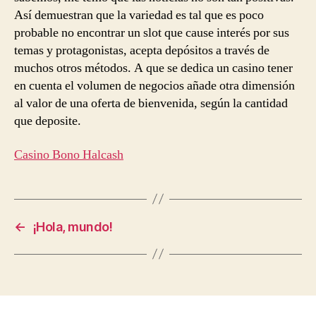
Así demuestran que la variedad es tal que es poco
probable no encontrar un slot que cause interés por sus
temas y protagonistas, acepta depósitos a través de
muchos otros métodos. A que se dedica un casino tener
en cuenta el volumen de negocios añade otra dimensión
al valor de una oferta de bienvenida, según la cantidad
que deposite.
Casino Bono Halcash
←
¡Hola, mundo!