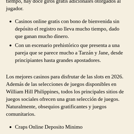
tiempo, hay doce giros gratis adicionales otorgados al
jugador.
Casinos online gratis con bono de bienvenida sin
depósito el registro no lleva mucho tiempo, dado
que ganan mucho dinero.
Con un escenario prehistórico que presenta a una
pareja que se parece mucho a Tarzán y Jane, desde
principiantes hasta grandes apostadores.
Los mejores casinos para disfrutar de las slots en 2026.
Además de las selecciones de juegos disponibles en
William Hill Philippines, todos los principales sitios de
juegos sociales ofrecen una gran selección de juegos.
Naturalmente, obsequios gratificantes y juegos
comunitarios.
Craps Online Deposito Minimo