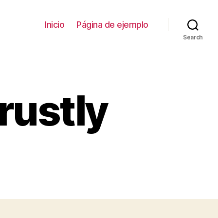
Inicio
Página de ejemplo
Search
rustly