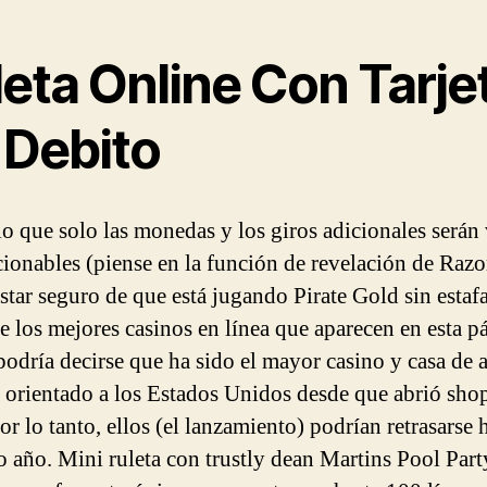
eta Online Con Tarje
 Debito
lo que solo las monedas y los giros adicionales serán 
cionables (piense en la función de revelación de Razo
star seguro de que está jugando Pirate Gold sin estafa
de los mejores casinos en línea que aparecen en esta p
podría decirse que ha sido el mayor casino y casa de 
a orientado a los Estados Unidos desde que abrió sho
r lo tanto, ellos (el lanzamiento) podrían retrasarse h
 año. Mini ruleta con trustly dean Martins Pool Part