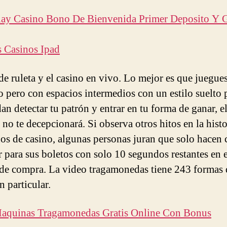
lay Casino Bono De Bienvenida Primer Deposito Y 
 Casinos Ipad
de ruleta y el casino en vivo. Lo mejor es que juegue
o pero con espacios intermedios con un estilo suelto 
an detectar tu patrón y entrar en tu forma de ganar, 
 no te decepcionará. Si observa otros hitos en la histo
gos de casino, algunas personas juran que solo hacen c
 para sus boletos con solo 10 segundos restantes en e
de compra. La video tragamonedas tiene 243 formas 
n particular.
Maquinas Tragamonedas Gratis Online Con Bonus