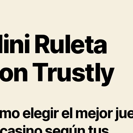
ini Ruleta
on Trustly
mo elegir el mejor ju
 casino según tus