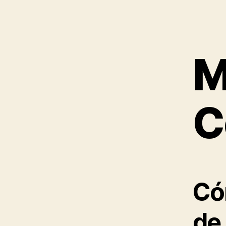
M
C
Có
de