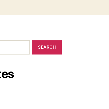
SEARCH
tes