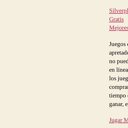
Silverp
Gratis
Mejores
Juegos 
apretad
no pued
en línea
los jue
comprar
tiempo 
ganar, e
Jugar 