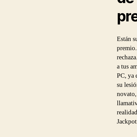
pr
Están s
premio.
rechaza
a tus a
PC, ya 
su lesi
novato,
llamati
realida
Jackpo