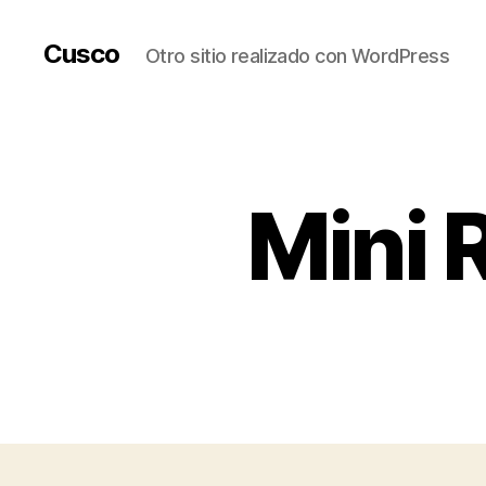
Cusco
Otro sitio realizado con WordPress
Mini 